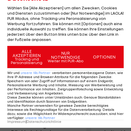
auf Hiroki Sakai ein Auge. Der 21-Jährige steht
Wählen Sie [Alle Akzeptieren] um allen Zwecken, Cookies
beim J-League-Champion Kashiwa Reysol unter
und Diensten zuzustimmen oder [Nur Notwendige] im LAOLA1
PUR Modus, ohne Tracking uns Peronsalisierung von
Vertrag, die Ablöse beläuft sich auf etwa eine
Werbung fortzufahren. Sie können mit [Optionen] auch eine
Millionen Euro. Der Rechtsverteidiger zählt in
individuelle Auswahl zu treffen. Sie können Ihre Einstellungen
seiner Heimat zu den größten Talenten und spielt
jederzeit über den Button links unten bzw. über den Link in
der Fußzeile anpassen.
für die U23-Nationalmannschaft.
ALLE
NUR
AKZEPTIEREN
Mehr zum Thema
OPTIONEN
NOTWENDIGE
Tracking und
Weiter mit PUR-Abo
Personalisierung
Wir und
unsere
186
Partner
verarbeiten personenbezogene Daten, wie
Ihre IP-Adresse und Browser-Attribute für die folgenden Zwecke
:
Speichern von oder Zugriff auf Informationen auf einem Endgerät;
Personalisierte Werbung und Inhalte, Messung von Werbeleistung und
der Performance von Inhalten, Zielgruppenforschung sowie Entwicklung
und Verbesserung von Angeboten
.
Diese Zwecke können unter Umständen auch
:
Genaue Standortdaten
und Identifikation durch Scannen von Endgeräten
.
Manche Partner verwenden für gewisse Zwecke berechtigtes
Interesse als Rechtsgrundlage für die Datenverarbeitung. Details
dazu, sowie die Möglichkeit Ihr Widerspruchsrecht auszuüben, sind hier
verfügbar
:
unsere
186
Partner
Impressum
|
Datenschutzrichtlinie
Premier-League-
Sebastian O