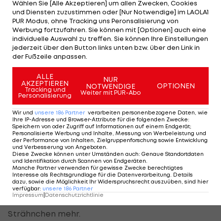
LAOLA1:
Wolltest du es auch den Kritikern zeigen,
Wählen Sie [Alle Akzeptieren] um allen Zwecken, Cookies
und Diensten zuzustimmen oder [Nur Notwendige] im LAOLA1
die dich nicht mehr auf der Rechnung hatten?
PUR Modus, ohne Tracking uns Peronsalisierung von
Werbung fortzufahren. Sie können mit [Optionen] auch eine
Leitgeb:
Viele haben wohl nicht mehr daran
individuelle Auswahl zu treffen. Sie können Ihre Einstellungen
jederzeit über den Button links unten bzw. über den Link in
geglaubt, aber ich wollte es vor allem mir selbst
der Fußzeile anpassen.
beweisen, dass ich in dieser Mannschaft spielen
ALLE
und ihr helfen kann. Und es hat nicht so schlecht
NUR
AKZEPTIEREN
OPTIONEN
NOTWENDIGE
Tracking und
funktioniert (grinst).
Weiter mit PUR-Abo
Personalisierung
LAOLA1:
Eines müssen wir noch klären: Warum bist
Wir und
unsere
186
Partner
verarbeiten personenbezogene Daten, wie
Ihre IP-Adresse und Browser-Attribute für die folgenden Zwecke
:
du nicht mehr blond? Sind die Haare gefärbt?
Speichern von oder Zugriff auf Informationen auf einem Endgerät;
Personalisierte Werbung und Inhalte, Messung von Werbeleistung und
der Performance von Inhalten, Zielgruppenforschung sowie Entwicklung
Leitgeb:
Ich habe sie mir nicht gefärbt, sondern
und Verbesserung von Angeboten
.
Diese Zwecke können unter Umständen auch
:
Genaue Standortdaten
nur geschnitten und deswegen keine Strähnchen
und Identifikation durch Scannen von Endgeräten
.
Manche Partner verwenden für gewisse Zwecke berechtigtes
mehr. Dafür habe ich jetzt graue Haare auf der
Interesse als Rechtsgrundlage für die Datenverarbeitung. Details
dazu, sowie die Möglichkeit Ihr Widerspruchsrecht auszuüben, sind hier
Seite (lacht). Aber wenn man schon verheiratet
verfügbar
:
unsere
186
Partner
Impressum
|
Datenschutzrichtlinie
ist und 30 Jahre alt wird, braucht es keine
Strähnchen mehr.