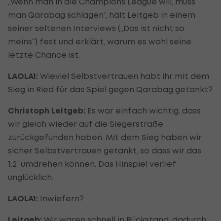
„Wenn man in die Champions League will, muss
man Qarabag schlagen“, hält Leitgeb in einem
seiner seltenen Interviews („Das ist nicht so
meins“) fest und erklärt, warum es wohl seine
letzte Chance ist.
LAOLA1:
Wieviel Selbstvertrauen habt ihr mit dem
Sieg in Ried für das Spiel gegen Qarabag getankt?
Christoph Leitgeb:
Es war einfach wichtig, dass
wir gleich wieder auf die Siegerstraße
zurückgefunden haben. Mit dem Sieg haben wir
sicher Selbstvertrauen getankt, so dass wir das
1:2 umdrehen können. Das Hinspiel verlief
unglücklich.
LAOLA1:
Inwiefern?
Leitgeb:
Wir waren schnell in Rückstand, dadurch