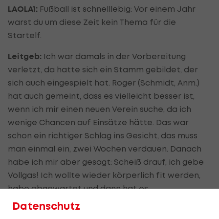
LAOLA1:
Fußball ist schnelllebig: Vor einem Jahr
warst du um diese Zeit kein Thema für die
Startelf.
Leitgeb:
Ich war damals in der Vorbereitung
verletzt, da hatte sich ein Stamm gebildet, der
sich auch eingespielt hat. Roger (Schmidt, Anm.)
hat auch gemeint, dass es vielleicht besser ist,
wenn ich mir einen neuen Verein suche, da ich
wenige Chancen auf Einsätze hätte. Das war
schon ein richtiger Schlag ins Gesicht, das muss
man einmal ein, zwei Wochen verdauen. Danach
habe ich mir aber gesagt: Scheiß drauf, ich gebe
Vollgas! Ich wollte wieder körperlich fit werden,
habe abgewartet und dann hat es
glücklicherweise funktioniert.
Datenschutz