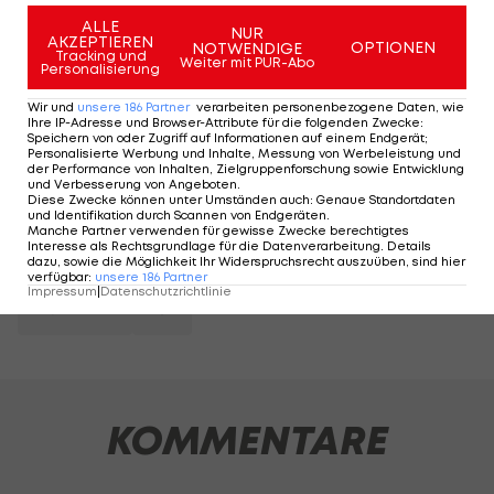
ALLE
NUR
AKZEPTIEREN
OPTIONEN
NOTWENDIGE
Tracking und
Weiter mit PUR-Abo
Personalisierung
Wir und
unsere
186
Partner
verarbeiten personenbezogene Daten, wie
Ihre IP-Adresse und Browser-Attribute für die folgenden Zwecke
:
Speichern von oder Zugriff auf Informationen auf einem Endgerät;
Personalisierte Werbung und Inhalte, Messung von Werbeleistung und
Ex-Liverpool-Kapitän
Woltemade-
der Performance von Inhalten, Zielgruppenforschung sowie Entwicklung
vor Rückkehr in die
Stuttgart le
und Verbesserung von Angeboten
.
Diese Zwecke können unter Umständen auch
:
Genaue Standortdaten
Premier League
der Bayern 
und Identifikation durch Scannen von Endgeräten
.
Manche Partner verwenden für gewisse Zwecke berechtigtes
Premier League
Deutsche Bunde
Interesse als Rechtsgrundlage für die Datenverarbeitung. Details
dazu, sowie die Möglichkeit Ihr Widerspruchsrecht auszuüben, sind hier
verfügbar
:
unsere
186
Partner
Impressum
|
Datenschutzrichtlinie
TEILEN
KOMMENTARE