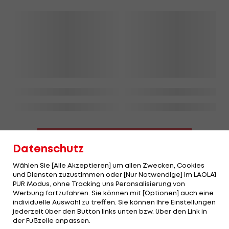
MEHR NEWS
Datenschutz
Wählen Sie [Alle Akzeptieren] um allen Zwecken, Cookies
und Diensten zuzustimmen oder [Nur Notwendige] im LAOLA1
Mehr zum Thema
PUR Modus, ohne Tracking uns Peronsalisierung von
Werbung fortzufahren. Sie können mit [Optionen] auch eine
individuelle Auswahl zu treffen. Sie können Ihre Einstellungen
jederzeit über den Button links unten bzw. über den Link in
der Fußzeile anpassen.