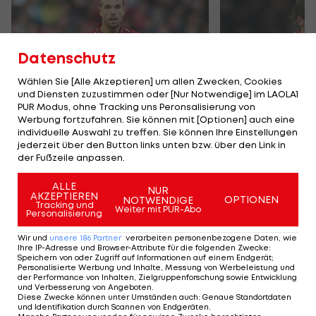
Datenschutz
Wählen Sie [Alle Akzeptieren] um allen Zwecken, Cookies
und Diensten zuzustimmen oder [Nur Notwendige] im LAOLA1
PUR Modus, ohne Tracking uns Peronsalisierung von
Werbung fortzufahren. Sie können mit [Optionen] auch eine
Ex-Liverpool-Kapitän
Woltemade-
individuelle Auswahl zu treffen. Sie können Ihre Einstellungen
vor Rückkehr in die
Stuttgart le
jederzeit über den Button links unten bzw. über den Link in
Premier League
der Bayern 
der Fußzeile anpassen.
Premier League
Deutsche Bunde
ALLE
NUR
AKZEPTIEREN
OPTIONEN
NOTWENDIGE
Tracking und
Weiter mit PUR-Abo
Personalisierung
TEILEN
Wir und
unsere
186
Partner
verarbeiten personenbezogene Daten, wie
Ihre IP-Adresse und Browser-Attribute für die folgenden Zwecke
:
Speichern von oder Zugriff auf Informationen auf einem Endgerät;
Personalisierte Werbung und Inhalte, Messung von Werbeleistung und
der Performance von Inhalten, Zielgruppenforschung sowie Entwicklung
und Verbesserung von Angeboten
.
KOMMENTARE
Diese Zwecke können unter Umständen auch
:
Genaue Standortdaten
und Identifikation durch Scannen von Endgeräten
.