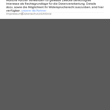
Manche Partner verwenden für gewisse Zwecke berechtigtes
Interesse als Rechtsgrundlage für die Datenverarbeitung. Details
dazu, sowie die Möglichkeit Ihr Widerspruchsrecht auszuüben, sind hier
verfügbar
:
unsere
186
Partner
Impressum
|
Datenschutzrichtlinie