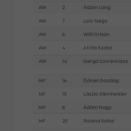
AW
2
Ádám Lang
AW
7
Loïc Négo
AW
6
Willi Orban
AW
4
Attila Szalai
AW
14
Gergo Lovrenciscs
MF
16
Dániel Gazdag
MF
15
László Kleinheisler
MF
8
Ádám Nagy
MF
20
Roland Sallai