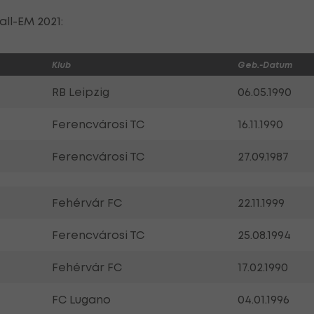
ll-EM 2021:
Klub
Geb.-Datum
RB Leipzig
06.05.1990
Ferencvárosi TC
16.11.1990
Ferencvárosi TC
27.09.1987
Fehérvár FC
22.11.1999
Ferencvárosi TC
25.08.1994
Fehérvár FC
17.02.1990
FC Lugano
04.01.1996