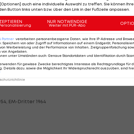
[Optionen] auch eine individuelle Auswahl zu treffen. Sie können Ihre
den Button links unten bzw. über den Link in der Fußzeile anpassen.
ZEPTIEREN
NUR NOTWENDIGE
OPTI
Personalisierung
Weiter mit PUR-Abo
6
Partner
verarbeiten personenbezogene Daten, wie Ihre IP-Adresse und Browser-
e
:
Speichern von oder Zugriff auf Informationen auf einem Endgerät; Personalisi
von Werbeleistung und der Performance von Inhalten, Zielgruppenforschung sow
g von Angeboten
.
nnen unter Umständen auch
:
Genaue Standortdaten und Identifikation durch Sca
erwenden für gewisse Zwecke berechtigtes Interesse als Rechtsgrundlage für d
. Details dazu, sowie die Möglichkeit Ihr Widerspruchsrecht auszuüben, sind hie
r
chutzrichtlinie
54, EM-Dritter 1964