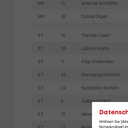
MF
13
András Schäfer
MF
18
Dávid Sigér
ST
10
Tamás Cseri
ST
25
János Hahn
ST
11
Filip Holender
ST
23
Nemanja Nikolić
ST
24
Szabolcs Schön
ST
9
Ádám Szalai
Datensc
ST
19
Kevin Varga
Wählen Sie [Al
Notwendige] im
ST
17
Roland Varga