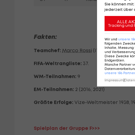
Sie können mit 
jederzeit über 
ALLE AK
Tracking und 
Fakten:
Wir und
unsere
18
folgenden Zweck
Inhalte, Messung 
Teamchef:
Marco Rossi
(ITA)
und Verbesserun
Diese Zwecke kö
Endgeräten
.
FIFA-Weltrangliste:
37.
Manche Partner v
Datenverarbeitung
unsere
186
Partne
WM-Teilnahmen:
9
Impressum
|
Datens
EM-Teilnahmen:
2 (2016, 2021)
Größte Erfolge:
Vize-Weltmeister 1938, 19
Spielplan der Gruppe F>>>