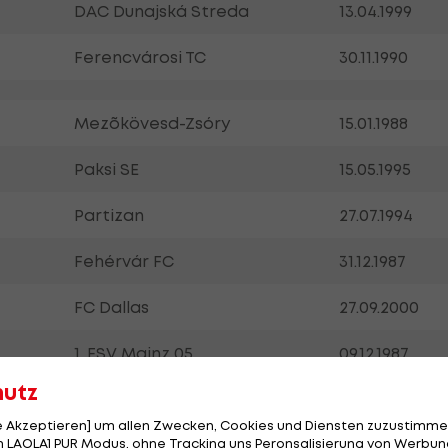
DAC Dunajská Streda
13.04.1999
Ferencvárosi TC
30.11.1990
Mezõkövesd-Zsóry
15.01.1988
Paksi SE
15.05.1995
Partizan
27.07.1994
Fehérvár FC
31.12.1987
FC Dallas
27.09.2000
1. FSV Mainz 05
09.12.1987
hutz
Kasımpaşa SK
30.03.1996
le Akzeptieren] um allen Zwecken, Cookies und Diensten zuzustimme
 LAOLA1 PUR Modus, ohne Tracking uns Peronsalisierung von Werbung
MTK Budapest
23.01.1990