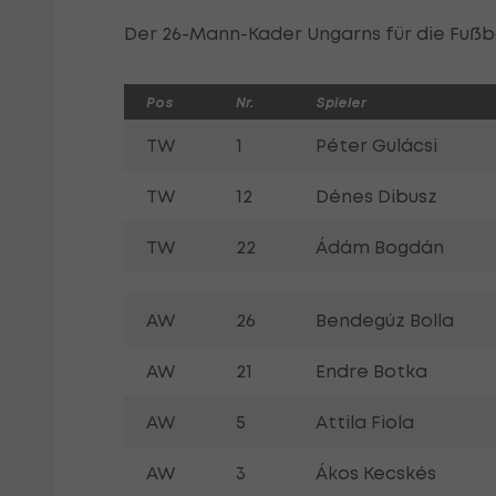
Der 26-Mann-Kader Ungarns für die Fußba
Pos
Nr.
Spieler
TW
1
Péter Gulácsi
TW
12
Dénes Dibusz
TW
22
Ádám Bogdán
AW
26
Bendegúz Bolla
AW
21
Endre Botka
AW
5
Attila Fiola
AW
3
Ákos Kecskés