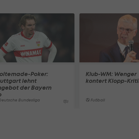
oltemade-Poker:
Klub-WM: Wenger
uttgart lehnt
kontert Klopp-Kriti
ngebot der Bayern
b
Deutsche Bundesliga
Fußball
1