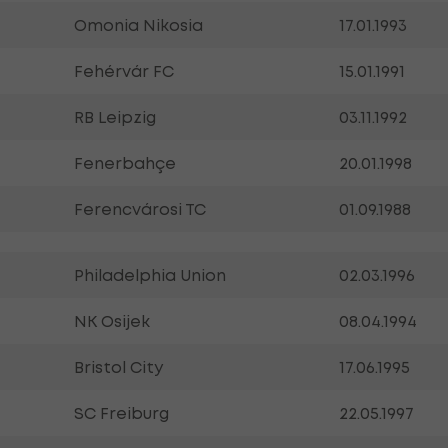
Omonia Nikosia
17.01.1993
Fehérvár FC
15.01.1991
RB Leipzig
03.11.1992
Fenerbahçe
20.01.1998
Ferencvárosi TC
01.09.1988
Philadelphia Union
02.03.1996
NK Osijek
08.04.1994
Bristol City
17.06.1995
SC Freiburg
22.05.1997