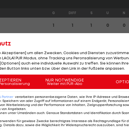
G
DIFF
S
U
N
1
1
1
0
0
1
3
1
0
0
hutz
le Akzeptieren] um allen Zwecken, Cookies und Diensten zuzustimme
1
3
1
0
0
 LAOLA1 PUR Modus, ohne Tracking uns Peronsalisierung von Werbung
[Optionen] auch eine individuelle Auswahl zu treffen. Sie können Ihre
den Button links unten bzw. über den Link in der Fußzeile anpassen.
1
1
1
0
0
ZEPTIEREN
NUR NOTWENDIGE
OPTI
Personalisierung
Weiter mit PUR-Abo
2
1
1
0
1
6
Partner
verarbeiten personenbezogene Daten, wie Ihre IP-Adresse und Browser-
1
0
0
1
0
e
:
Speichern von oder Zugriff auf Informationen auf einem Endgerät; Personalisi
von Werbeleistung und der Performance von Inhalten, Zielgruppenforschung sow
g von Angeboten
.
nnen unter Umständen auch
:
Genaue Standortdaten und Identifikation durch Sca
1
0
0
1
0
erwenden für gewisse Zwecke berechtigtes Interesse als Rechtsgrundlage für d
. Details dazu, sowie die Möglichkeit Ihr Widerspruchsrecht auszuüben, sind hie
r