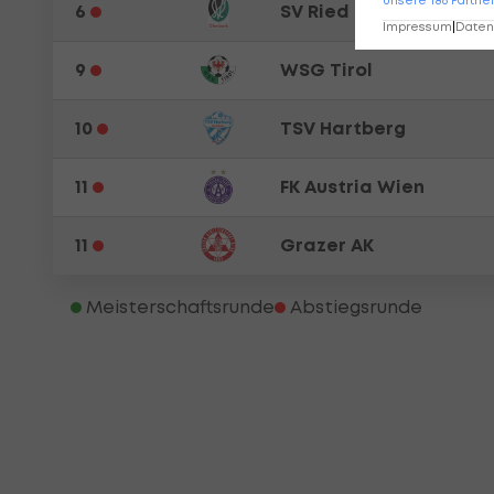
6
SV Ried
Impressum
|
Datens
9
WSG Tirol
10
TSV Hartberg
11
FK Austria Wien
11
Grazer AK
Meisterschaftsrunde
Abstiegsrunde