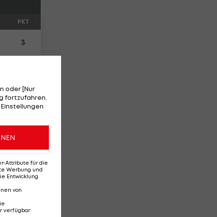
PKT
3
3
n oder [Nur
3
 fortzufahren.
 Einstellungen
3
ONEN
3
Attribute für die
1
erte Werbung und
ie Entwicklung
nnen von
1
ie
r verfügbar
: