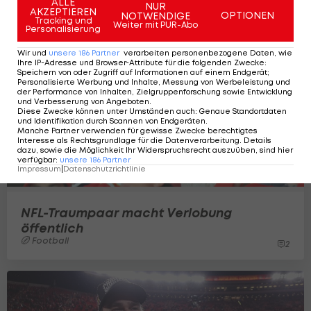
ALLE
NUR
AKZEPTIEREN
OPTIONEN
NOTWENDIGE
Tracking und
Weiter mit PUR-Abo
Personalisierung
Wir und
unsere
186
Partner
verarbeiten personenbezogene Daten, wie
Ihre IP-Adresse und Browser-Attribute für die folgenden Zwecke
:
Speichern von oder Zugriff auf Informationen auf einem Endgerät;
Personalisierte Werbung und Inhalte, Messung von Werbeleistung und
der Performance von Inhalten, Zielgruppenforschung sowie Entwicklung
und Verbesserung von Angeboten
.
Diese Zwecke können unter Umständen auch
:
Genaue Standortdaten
und Identifikation durch Scannen von Endgeräten
.
Manche Partner verwenden für gewisse Zwecke berechtigtes
Interesse als Rechtsgrundlage für die Datenverarbeitung. Details
dazu, sowie die Möglichkeit Ihr Widerspruchsrecht auszuüben, sind hier
verfügbar
:
unsere
186
Partner
Impressum
|
Datenschutzrichtlinie
NFL-Traumpaar macht Verlobung
öffentlich
Football
2