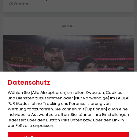
Football
Datenschutz
Wählen Sie [Alle Akzeptieren] um allen Zwecken, Cookies
und Diensten zuzustimmen oder [Nur Notwendige] im LAOLA1
PUR Modus, ohne Tracking uns Peronsalisierung von
Werbung fortzufahren. Sie können mit [Optionen] auch eine
individuelle Auswahl zu treffen. Sie können Ihre Einstellungen
Karriereende? Das sagt NFL-Star Travis
jederzeit über den Button links unten bzw. über den Link in
der Fußzeile anpassen.
Kelce
Football
1