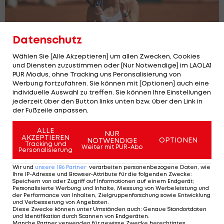
Datenschutz
Wählen Sie [Alle Akzeptieren] um allen Zwecken, Cookies
und Diensten zuzustimmen oder [Nur Notwendige] im LAOLA1
PUR Modus, ohne Tracking uns Peronsalisierung von
Werbung fortzufahren. Sie können mit [Optionen] auch eine
individuelle Auswahl zu treffen. Sie können Ihre Einstellungen
Nach über 30 Jahren: WTA-Frauen
jederzeit über den Button links unten bzw. über den Link in
der Fußzeile anpassen.
feiern Kitzbühel-Comeback
Tennis - WTA
ALLE
NUR
AKZEPTIEREN
OPTIONEN
NOTWENDIGE
Tracking und
Weiter mit PUR-Abo
Personalisierung
Wir und
unsere
186
Partner
verarbeiten personenbezogene Daten, wie
Ihre IP-Adresse und Browser-Attribute für die folgenden Zwecke
:
Speichern von oder Zugriff auf Informationen auf einem Endgerät;
Personalisierte Werbung und Inhalte, Messung von Werbeleistung und
der Performance von Inhalten, Zielgruppenforschung sowie Entwicklung
und Verbesserung von Angeboten
.
Diese Zwecke können unter Umständen auch
:
Genaue Standortdaten
und Identifikation durch Scannen von Endgeräten
.
Manche Partner verwenden für gewisse Zwecke berechtigtes