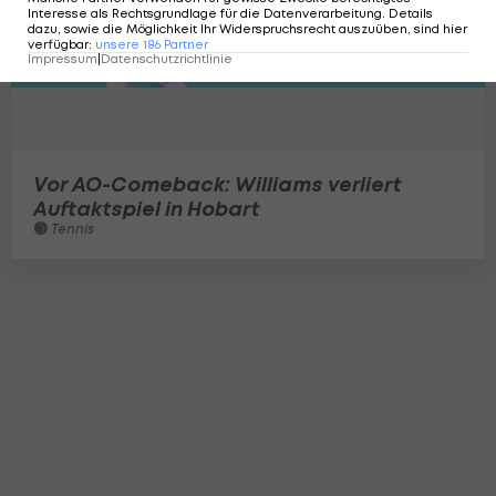
Interesse als Rechtsgrundlage für die Datenverarbeitung. Details
dazu, sowie die Möglichkeit Ihr Widerspruchsrecht auszuüben, sind hier
verfügbar
:
unsere
186
Partner
Impressum
|
Datenschutzrichtlinie
Vor AO-Comeback: Williams verliert
Auftaktspiel in Hobart
Tennis