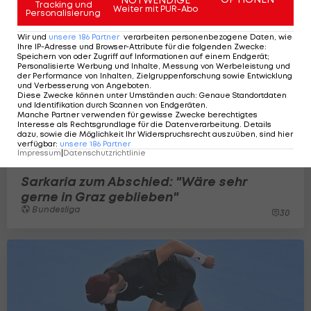
Tracking und
Weiter mit PUR-Abo
Personalisierung
Wir und
unsere
186
Partner
verarbeiten personenbezogene Daten, wie
Ihre IP-Adresse und Browser-Attribute für die folgenden Zwecke
:
Speichern von oder Zugriff auf Informationen auf einem Endgerät;
Personalisierte Werbung und Inhalte, Messung von Werbeleistung und
der Performance von Inhalten, Zielgruppenforschung sowie Entwicklung
und Verbesserung von Angeboten
.
Diese Zwecke können unter Umständen auch
:
Genaue Standortdaten
und Identifikation durch Scannen von Endgeräten
.
Manche Partner verwenden für gewisse Zwecke berechtigtes
Interesse als Rechtsgrundlage für die Datenverarbeitung. Details
dazu, sowie die Möglichkeit Ihr Widerspruchsrecht auszuüben, sind hier
verfügbar
:
unsere
186
Partner
Impressum
|
Datenschutzrichtlinie
Sarkaria zum Abschied: "Wäre sehr
gerne in Graz geblieben"
Bundesliga
30