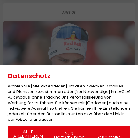
Datenschutz
Wählen Sie [Alle Akzeptieren] um allen Zwecken, Cookies
und Diensten zuzustimmen oder [Nur Notwendige] im LAOLA1
PUR Modus, ohne Tracking uns Peronsalisierung von
Werbung fortzufahren. Sie können mit [Optionen] auch eine
Morddrohungen gegen ÖSV-Star
individuelle Auswahl zu treffen. Sie können Ihre Einstellungen
Lamparter!
jederzeit über den Button links unten bzw. über den Link in
der Fußzeile anpassen.
Nord. Kombi
6
ALLE
NUR
AKZEPTIEREN
OPTIONEN
NOTWENDIGE