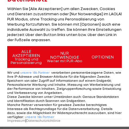
Wählen Sie [Alle Akzeptieren] um allen Zwecken, Cookies
und Diensten zuzustimmen oder [Nur Notwendige] im LAOLA1
PUR Modus, ohne Tracking uns Peronsalisierung von
Werbung fortzufahren. Sie können mit [Optionen] auch eine
individuelle Auswahl zu treffen. Sie können Ihre Einstellungen
Was man sich von Österreichs ICE-
jederzeit über den Button links unten bzw. über den Link in
Transfers erwarten darf
der Fußzeile anpassen.
ICE Hockey League
1
ALLE
NUR
AKZEPTIEREN
OPTIONEN
NOTWENDIGE
Tracking und
Weiter mit PUR-Abo
Personalisierung
Wir und
unsere
186
Partner
verarbeiten personenbezogene Daten, wie
Ihre IP-Adresse und Browser-Attribute für die folgenden Zwecke
:
Speichern von oder Zugriff auf Informationen auf einem Endgerät;
Personalisierte Werbung und Inhalte, Messung von Werbeleistung und
der Performance von Inhalten, Zielgruppenforschung sowie Entwicklung
und Verbesserung von Angeboten
.
Diese Zwecke können unter Umständen auch
:
Genaue Standortdaten
und Identifikation durch Scannen von Endgeräten
.
Manche Partner verwenden für gewisse Zwecke berechtigtes
Interesse als Rechtsgrundlage für die Datenverarbeitung. Details
dazu, sowie die Möglichkeit Ihr Widerspruchsrecht auszuüben, sind hier
verfügbar
:
unsere
186
Partner
Impressum
|
Datenschutzrichtlinie