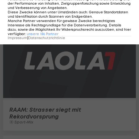
America"
der Performance von Inhalten, Zielgruppenforschung sowie Entwicklung
und Verbesserung von Angeboten
.
Sport-Mix
Diese Zwecke können unter Umständen auch
:
Genaue Standortdaten
und Identifikation durch Scannen von Endgeräten
.
Manche Partner verwenden für gewisse Zwecke berechtigtes
Interesse als Rechtsgrundlage für die Datenverarbeitung. Details
dazu, sowie die Möglichkeit Ihr Widerspruchsrecht auszuüben, sind hier
verfügbar
:
unsere
186
Partner
Impressum
|
Datenschutzrichtlinie
RAAM: Strasser siegt mit
Rekordvorsprung
Sport-Mix