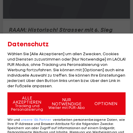
RAAM: Historisch! Strasser mit 6. Sieg
Sport-Mix
Datenschutz
Wählen Sie [Alle Akzeptieren] um allen Zwecken, Cookies
und Diensten zuzustimmen oder [Nur Notwendige] im LAOLA1
PUR Modus, ohne Tracking uns Peronsalisierung von
Werbung fortzufahren. Sie können mit [Optionen] auch eine
individuelle Auswahl zu treffen. Sie können Ihre Einstellungen
jederzeit über den Button links unten bzw. über den Link in
der Fußzeile anpassen.
ALLE
NUR
AKZEPTIEREN
OPTIONEN
NOTWENDIGE
Tracking und
Weiter mit PUR-Abo
Personalisierung
Wir und
unsere
186
Partner
verarbeiten personenbezogene Daten, wie
Ihre IP-Adresse und Browser-Attribute für die folgenden Zwecke
:
Speichern von oder Zugriff auf Informationen auf einem Endgerät;
Strasser holt 5. Sieg bei "Race Across
Personalisierte Werbung und Inhalte, Messung von Werbeleistung und