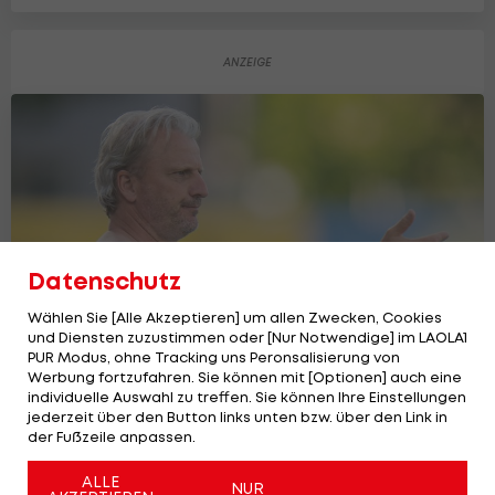
Datenschutz
Wählen Sie [Alle Akzeptieren] um allen Zwecken, Cookies
und Diensten zuzustimmen oder [Nur Notwendige] im LAOLA1
PUR Modus, ohne Tracking uns Peronsalisierung von
Werbung fortzufahren. Sie können mit [Optionen] auch eine
individuelle Auswahl zu treffen. Sie können Ihre Einstellungen
TSV Hartberg möchte Trio langfristig
jederzeit über den Button links unten bzw. über den Link in
binden
der Fußzeile anpassen.
Bundesliga
ALLE
NUR