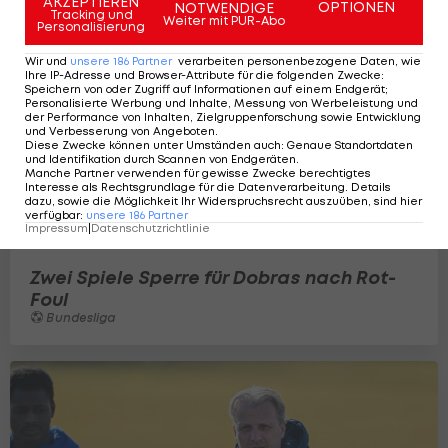
AKZEPTIEREN
OPTIONEN
NOTWENDIGE
Tracking und
Weiter mit PUR-Abo
Personalisierung
Wir und
unsere
186
Partner
verarbeiten personenbezogene Daten, wie
Ihre IP-Adresse und Browser-Attribute für die folgenden Zwecke
:
Speichern von oder Zugriff auf Informationen auf einem Endgerät;
Personalisierte Werbung und Inhalte, Messung von Werbeleistung und
der Performance von Inhalten, Zielgruppenforschung sowie Entwicklung
und Verbesserung von Angeboten
.
Diese Zwecke können unter Umständen auch
:
Genaue Standortdaten
und Identifikation durch Scannen von Endgeräten
.
Manche Partner verwenden für gewisse Zwecke berechtigtes
Interesse als Rechtsgrundlage für die Datenverarbeitung. Details
dazu, sowie die Möglichkeit Ihr Widerspruchsrecht auszuüben, sind hier
verfügbar
:
unsere
186
Partner
Impressum
|
Datenschutzrichtlinie
Zwei Spiele Sperre für Dobras nach Rot-
Foul
Bundesliga