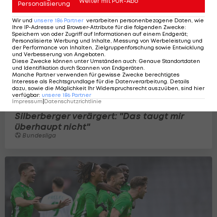
Weiter mit PUR-Abo
Personalisierung
Wir und
unsere
186
Partner
verarbeiten personenbezogene Daten, wie
Ihre IP-Adresse und Browser-Attribute für die folgenden Zwecke
:
Speichern von oder Zugriff auf Informationen auf einem Endgerät;
Personalisierte Werbung und Inhalte, Messung von Werbeleistung und
der Performance von Inhalten, Zielgruppenforschung sowie Entwicklung
und Verbesserung von Angeboten
.
Diese Zwecke können unter Umständen auch
:
Genaue Standortdaten
und Identifikation durch Scannen von Endgeräten
.
Manche Partner verwenden für gewisse Zwecke berechtigtes
Interesse als Rechtsgrundlage für die Datenverarbeitung. Details
dazu, sowie die Möglichkeit Ihr Widerspruchsrecht auszuüben, sind hier
verfügbar
:
unsere
186
Partner
Impressum
|
Datenschutzrichtlinie
Silberberger verärgert: "Das taugt mir
überhaupt nicht"
Bundesliga