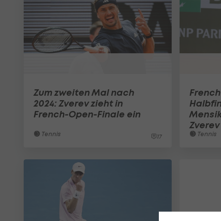
Zum zweiten Mal nach
Frenc
2024: Zverev zieht in
Halbfi
French-Open-Finale ein
Mensik
Zverev
Tennis
Tennis
17