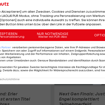
hutz
le Akzeptieren] um allen Zwecken, Cookies und Diensten zuzustimme
 LAOLA1 PUR Modus, ohne Tracking uns Peronsalisierung von Werbung
Djokovic zieht kampf
[Optionen] auch eine individuelle Auswahl zu treffen. Sie können Ihre
ins Viertelfinale der
den Button links unten bzw. über den Link in der Fußzeile anpassen.
Australian Open ein
ZEPTIEREN
NUR NOTWENDIGE
Tennis
OPTI
Personalisierung
Weiter mit PUR-Abo
6
Partner
verarbeiten personenbezogene Daten, wie Ihre IP-Adresse und Browser-
e
:
Speichern von oder Zugriff auf Informationen auf einem Endgerät; Personalisi
von Werbeleistung und der Performance von Inhalten, Zielgruppenforschung sow
g von Angeboten
.
nnen unter Umständen auch
:
Genaue Standortdaten und Identifikation durch Sca
erwenden für gewisse Zwecke berechtigtes Interesse als Rechtsgrundlage für d
. Details dazu, sowie die Möglichkeit Ihr Widerspruchsrecht auszuüben, sind hie
r
chutzrichtlinie
nd: Erler
Next Gen Finals: Just
t ersten Titel
Engel komplettiert
hres
Teilnehmerfeld