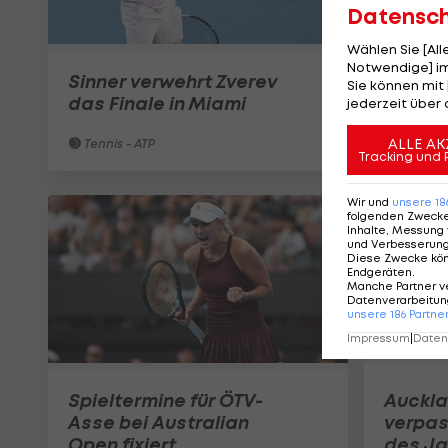
Datensc
Wählen Sie [Al
Notwendige] im
Sinner verwehrt Zverev
Sie können mit 
das Finale in Miami
jederzeit über 
ALLE AK
Tennis - ATP
Tracking und 
Wir und
unsere
18
folgenden Zweck
Inhalte, Messung 
und Verbesserun
Diese Zwecke kö
Endgeräten
.
Manche Partner v
Datenverarbeitung
unsere
186
Partne
Impressum
|
Datens
Spieltermine für ÖTV-
Auckla
Asse bei Australian
verpass
Open fixiert
des Ja