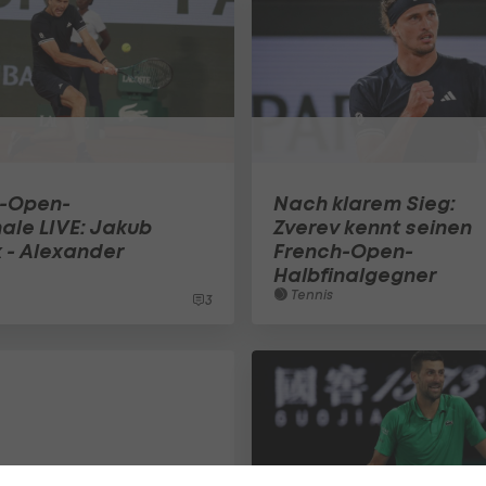
h-Open-
Nach klarem Sieg:
nale LIVE: Jakub
Zverev kennt seinen
 - Alexander
French-Open-
Halbfinalgegner
Tennis
3