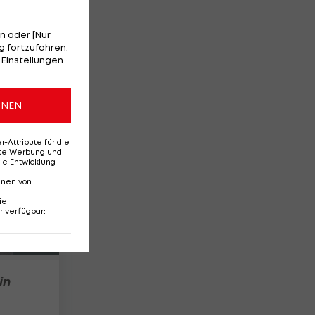
n oder [Nur
 fortzufahren.
los
 Einstellungen
1
ONEN
Attribute für die
erte Werbung und
ie Entwicklung
nnen von
ie
r verfügbar
:
in