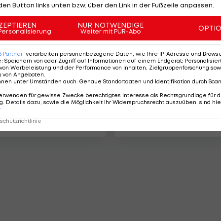
den Button links unten bzw. über den Link in der Fußzeile anpassen.
ZEPTIEREN
NUR NOTWENDIGE
OPTI
Personalisierung
Weiter mit PUR-Abo
6
Partner
verarbeiten personenbezogene Daten, wie Ihre IP-Adresse und Browser-
e
:
Speichern von oder Zugriff auf Informationen auf einem Endgerät; Personalisi
von Werbeleistung und der Performance von Inhalten, Zielgruppenforschung sow
g von Angeboten
.
nnen unter Umständen auch
:
Genaue Standortdaten und Identifikation durch Sca
a Wien: Die
Fix! Austria Wien
erwenden für gewisse Zwecke berechtigtes Interesse als Rechtsgrundlage für d
 müssen liefern
verpflichtet neuen
. Details dazu, sowie die Möglichkeit Ihr Widerspruchsrecht auszuüben, sind hie
r
Innenverteidiger
chutzrichtlinie
-Vorschau
Bundesliga
12