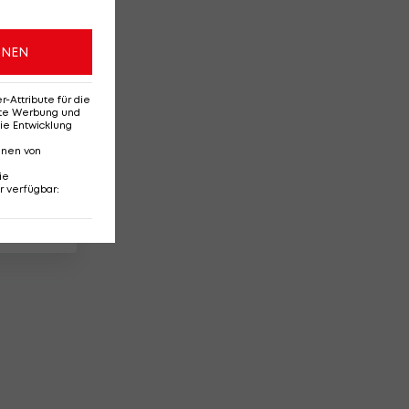
ONEN
Attribute für die
erte Werbung und
ie Entwicklung
nnen von
ie
r verfügbar
:
29