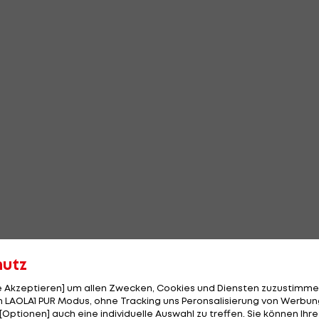
hutz
le Akzeptieren] um allen Zwecken, Cookies und Diensten zuzustimme
 LAOLA1 PUR Modus, ohne Tracking uns Peronsalisierung von Werbung
[Optionen] auch eine individuelle Auswahl zu treffen. Sie können Ihre