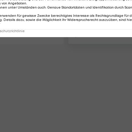
g von Angeboten
.
nnen unter Umständen auch
:
Genaue Standortdaten und Identifikation durch Sca
erwenden für gewisse Zwecke berechtigtes Interesse als Rechtsgrundlage für d
User Endzone: Präge
. Details dazu, sowie die Möglichkeit Ihr Widerspruchsrecht auszuüben, sind hie
für die nächsten 15
r
Jahre
chutzrichtlinie
Football