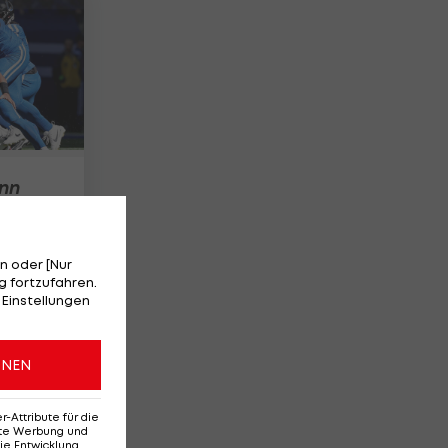
nn
n oder [Nur
 fortzufahren.
 Einstellungen
ONEN
Attribute für die
erte Werbung und
ie Entwicklung