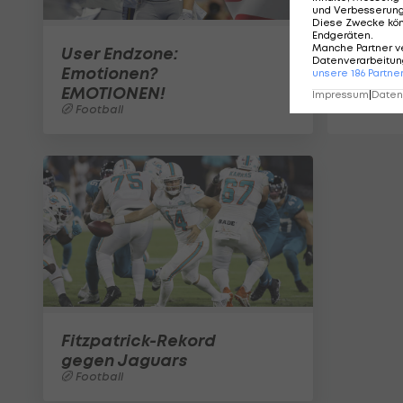
und Verbesserun
Diese Zwecke kö
Endgeräten
.
Manche Partner v
User Endzone:
Datenverarbeitung
Emotionen?
unsere
186
Partne
EMOTIONEN!
Impressum
|
Datens
Football
Fitzpatrick-Rekord
gegen Jaguars
Football