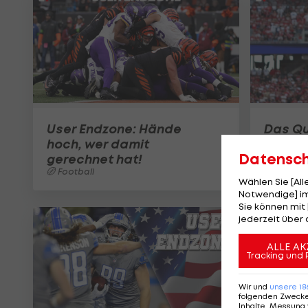
User Endzone: Hände
Das Qu
hoch, wer damit
Rankin
Datensc
gerechnet hat!
User
Football
Footbal
Wählen Sie [Al
Notwendige] im
Sie können mit 
jederzeit über 
ALLE AK
Tracking und 
Wir und
unsere
18
folgenden Zweck
Inhalte, Messung 