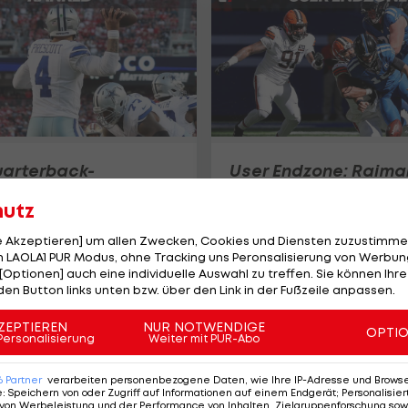
arterback-
User Endzone: Raima
g der LAOLA1-
solide, Garrett
hutz
herausragend
l
Football
le Akzeptieren] um allen Zwecken, Cookies und Diensten zuzustimme
 LAOLA1 PUR Modus, ohne Tracking uns Peronsalisierung von Werbung
[Optionen] auch eine individuelle Auswahl zu treffen. Sie können Ihre
den Button links unten bzw. über den Link in der Fußzeile anpassen.
ZEPTIEREN
NUR NOTWENDIGE
OPTI
Personalisierung
Weiter mit PUR-Abo
6
Partner
verarbeiten personenbezogene Daten, wie Ihre IP-Adresse und Browser-
e
:
Speichern von oder Zugriff auf Informationen auf einem Endgerät; Personalisi
von Werbeleistung und der Performance von Inhalten, Zielgruppenforschung sow