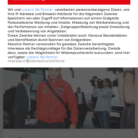
Wir und
unsere
186
Partner
verarbeiten personenbezogene Daten, wie
Ihre IP-Adresse und Browser-Attribute für die folgenden Zwecke
:
Speichern von oder Zugriff auf Informationen auf einem Endgerät;
Personalisierte Werbung und Inhalte, Messung von Werbeleistung und
der Performance von Inhalten, Zielgruppenforschung sowie Entwicklung
und Verbesserung von Angeboten
.
Die beste ÖFB-Elf in der Süper Lig
Diese Zwecke können unter Umständen auch
:
Genaue Standortdaten
und Identifikation durch Scannen von Endgeräten
.
LAOLA1
5
Manche Partner verwenden für gewisse Zwecke berechtigtes
Interesse als Rechtsgrundlage für die Datenverarbeitung. Details
dazu, sowie die Möglichkeit Ihr Widerspruchsrecht auszuüben, sind hier
verfügbar
:
unsere
186
Partner
Impressum
|
Datenschutzrichtlinie