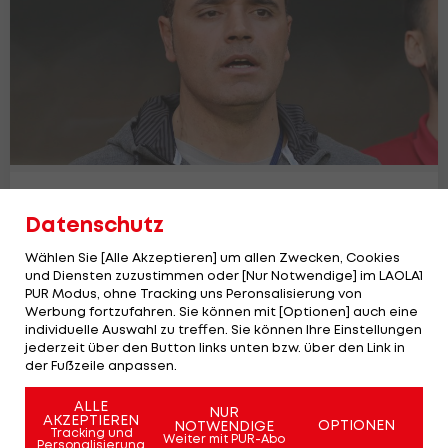
Ex-Teamspieler über Österreich:
Datenschutz
"Türkische Liga ist viel besser"
Champions League
64
Wählen Sie [Alle Akzeptieren] um allen Zwecken, Cookies
und Diensten zuzustimmen oder [Nur Notwendige] im LAOLA1
PUR Modus, ohne Tracking uns Peronsalisierung von
Werbung fortzufahren. Sie können mit [Optionen] auch eine
individuelle Auswahl zu treffen. Sie können Ihre Einstellungen
jederzeit über den Button links unten bzw. über den Link in
der Fußzeile anpassen.
ALLE
NUR
AKZEPTIEREN
OPTIONEN
NOTWENDIGE
Tracking und
Weiter mit PUR-Abo
Personalisierung