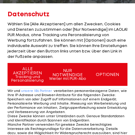
Datenschutz
Wählen Sie [Alle Akzeptieren] um allen Zwecken, Cookies
und Diensten zuzustimmen oder [Nur Notwendige] im LAOLA1
PUR Modus, ohne Tracking uns Peronsalisierung von
Werbung fortzufahren. Sie können mit [Optionen] auch eine
individuelle Auswahl zu treffen. Sie können Ihre Einstellungen
jederzeit über den Button links unten bzw. über den Link in
90. US Masters: Die Abschlagzeiten
der Fußzeile anpassen.
beim Major in Augusta
Golf
ALLE
NUR
AKZEPTIEREN
OPTIONEN
NOTWENDIGE
Tracking und
Weiter mit PUR-Abo
Personalisierung
Wir und
unsere
186
Partner
verarbeiten personenbezogene Daten, wie
Ihre IP-Adresse und Browser-Attribute für die folgenden Zwecke
:
Speichern von oder Zugriff auf Informationen auf einem Endgerät;
Personalisierte Werbung und Inhalte, Messung von Werbeleistung und
der Performance von Inhalten, Zielgruppenforschung sowie Entwicklung
und Verbesserung von Angeboten
.
Diese Zwecke können unter Umständen auch
:
Genaue Standortdaten
und Identifikation durch Scannen von Endgeräten
.
Manche Partner verwenden für gewisse Zwecke berechtigtes
Interesse als Rechtsgrundlage für die Datenverarbeitung. Details
dazu, sowie die Möglichkeit Ihr Widerspruchsrecht auszuüben, sind hier