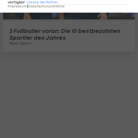
verfügbar
:
unsere
186
Partner
Impressum
|
Datenschutzrichtlinie
3 Fußballer voran: Die 10 bestbezahlten
Sportler des Jahres
Mehr Sport