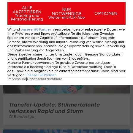
Darum wird Mayulu (nicht) funktionieren
ALLE
NUR
Ansakonferenz
13
AKZEPTIEREN
OPTIONEN
NOTWENDIGE
Tracking und
Weiter mit PUR-Abo
Personalisierung
Wir und
unsere
186
Partner
verarbeiten personenbezogene Daten, wie
Ihre IP-Adresse und Browser-Attribute für die folgenden Zwecke
:
Speichern von oder Zugriff auf Informationen auf einem Endgerät;
Personalisierte Werbung und Inhalte, Messung von Werbeleistung und
der Performance von Inhalten, Zielgruppenforschung sowie Entwicklung
und Verbesserung von Angeboten
.
Diese Zwecke können unter Umständen auch
:
Genaue Standortdaten
und Identifikation durch Scannen von Endgeräten
.
Manche Partner verwenden für gewisse Zwecke berechtigtes
Interesse als Rechtsgrundlage für die Datenverarbeitung. Details
dazu, sowie die Möglichkeit Ihr Widerspruchsrecht auszuüben, sind hier
verfügbar
:
unsere
186
Partner
Impressum
|
Datenschutzrichtlinie
Transfer-Update: Stürmertalente
verlassen Rapid und Sturm
Bundesliga