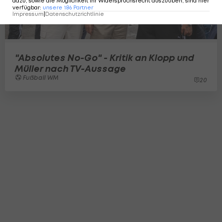
dazu, sowie die Möglichkeit Ihr Widerspruchsrecht auszuüben, sind hier
verfügbar
:
unsere
186
Partner
Impressum
|
Datenschutzrichtlinie
"Absolutes No-Go" - Kritik an Klopp und
Müller nach TV-Aussage
Fußball WM
20