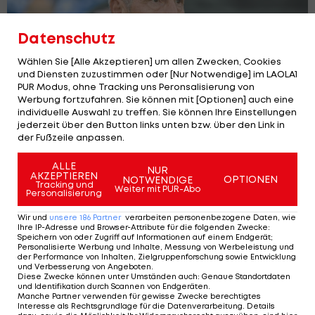
Datenschutz
Wählen Sie [Alle Akzeptieren] um allen Zwecken, Cookies
und Diensten zuzustimmen oder [Nur Notwendige] im LAOLA1
PUR Modus, ohne Tracking uns Peronsalisierung von
Werbung fortzufahren. Sie können mit [Optionen] auch eine
individuelle Auswahl zu treffen. Sie können Ihre Einstellungen
jederzeit über den Button links unten bzw. über den Link in
der Fußzeile anpassen.
Deutsche Ikone traut Hütter Höhenflug
mit Frankfurt zu
ALLE
NUR
Deutsche Bundesliga
AKZEPTIEREN
OPTIONEN
NOTWENDIGE
Tracking und
Weiter mit PUR-Abo
Personalisierung
Wir und
unsere
186
Partner
verarbeiten personenbezogene Daten, wie
Ihre IP-Adresse und Browser-Attribute für die folgenden Zwecke
:
Speichern von oder Zugriff auf Informationen auf einem Endgerät;
Personalisierte Werbung und Inhalte, Messung von Werbeleistung und
der Performance von Inhalten, Zielgruppenforschung sowie Entwicklung
und Verbesserung von Angeboten
.
Diese Zwecke können unter Umständen auch
:
Genaue Standortdaten
und Identifikation durch Scannen von Endgeräten
.
Manche Partner verwenden für gewisse Zwecke berechtigtes
Interesse als Rechtsgrundlage für die Datenverarbeitung. Details