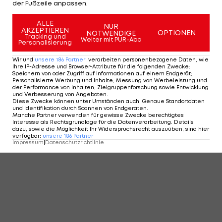
der Fußzeile anpassen.
ALLE
NUR
AKZEPTIEREN
OPTIONEN
NOTWENDIGE
Tracking und
Weiter mit PUR-Abo
Personalisierung
Wir und
unsere
186
Partner
verarbeiten personenbezogene Daten, wie
Ihre IP-Adresse und Browser-Attribute für die folgenden Zwecke
:
Speichern von oder Zugriff auf Informationen auf einem Endgerät;
Personalisierte Werbung und Inhalte, Messung von Werbeleistung und
der Performance von Inhalten, Zielgruppenforschung sowie Entwicklung
und Verbesserung von Angeboten
.
Diese Zwecke können unter Umständen auch
:
Genaue Standortdaten
und Identifikation durch Scannen von Endgeräten
.
Manche Partner verwenden für gewisse Zwecke berechtigtes
Interesse als Rechtsgrundlage für die Datenverarbeitung. Details
dazu, sowie die Möglichkeit Ihr Widerspruchsrecht auszuüben, sind hier
verfügbar
:
unsere
186
Partner
Impressum
|
Datenschutzrichtlinie