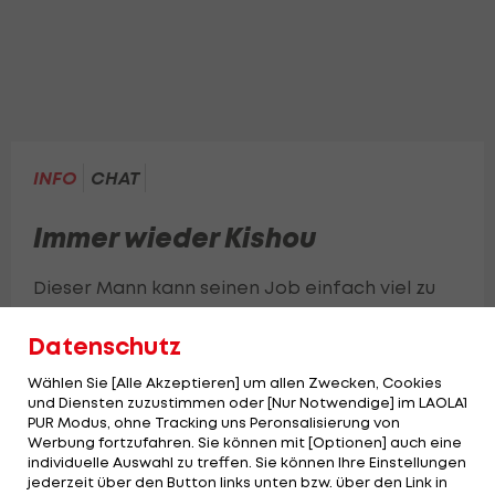
INFO
CHAT
Immer wieder Kishou
Dieser Mann kann seinen Job einfach viel zu
gut - sehe selbst
Datenschutz
Wählen Sie [Alle Akzeptieren] um allen Zwecken, Cookies
und Diensten zuzustimmen oder [Nur Notwendige] im LAOLA1
PUR Modus, ohne Tracking uns Peronsalisierung von
Werbung fortzufahren. Sie können mit [Optionen] auch eine
individuelle Auswahl zu treffen. Sie können Ihre Einstellungen
jederzeit über den Button links unten bzw. über den Link in