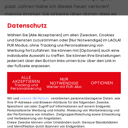
paar Jahren habe ich dieses Feuer verloren",
meinte Kramer. Sie arbeite aber daran, dass es
zurückkomme.
Datenschutz
Wählen Sie [Alle Akzeptieren] um allen Zwecken, Cookies
"Fühle, dass es noch nicht vorbei ist"
und Diensten zuzustimmen oder [Nur Notwendige] im LAOLA1
PUR Modus, ohne Tracking uns Peronsalisierung von
Werbung fortzufahren. Sie können mit [Optionen] auch eine
"Ich fühle, dass da noch ein Funke in mir ist und
individuelle Auswahl zu treffen. Sie können Ihre Einstellungen
fühle in meinem Herzen, dass es noch nicht vorbei
jederzeit über den Button links unten bzw. über den Link in
der Fußzeile anpassen.
ist." Die Gesamtweltcupsiegerin 2021/22 möchte
sich die Zeit geben, um da durchzukommen.
ALLE
NUR
AKZEPTIEREN
OPTIONEN
NOTWENDIGE
Tracking und
Weiter mit PUR-Abo
Garantie habe sie nicht, dass sie dieses Feuer
Personalisierung
wieder zurückgewinnt. "Ich glaube daran, dass es
Wir und
unsere
186
Partner
verarbeiten personenbezogene Daten, wie
Ihre IP-Adresse und Browser-Attribute für die folgenden Zwecke
:
noch nicht vorbei ist." So hoffe sie, dass sie allen,
Speichern von oder Zugriff auf Informationen auf einem Endgerät;
die an sie glauben, eines Tages etwas
Personalisierte Werbung und Inhalte, Messung von Werbeleistung und
der Performance von Inhalten, Zielgruppenforschung sowie Entwicklung
zurückgeben könne.
und Verbesserung von Angeboten
.
Diese Zwecke können unter Umständen auch
:
Genaue Standortdaten
und Identifikation durch Scannen von Endgeräten
.