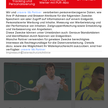
jetzt vor mir liegt", sagte Schlierenzauer.
Tracking und
Weiter mit PUR-Abo
Personalisierung
Wir und
unsere
186
Partner
verarbeiten personenbezogene Daten, wie
Kraftvolle
Ihre IP-Adresse und Browser-Attribute für die folgenden Zwecke
:
Olympia-
Speichern von oder Zugriff auf Informationen auf einem Endgerät;
Personalisierte Werbung und Inhalte, Messung von Werbeleistung und
Generalprobe
der Performance von Inhalten, Zielgruppenforschung sowie Entwicklung
und Verbesserung von Angeboten
.
Diese Zwecke können unter Umständen auch
:
Genaue Standortdaten
Skispringen
und Identifikation durch Scannen von Endgeräten
.
Manche Partner verwenden für gewisse Zwecke berechtigtes
Interesse als Rechtsgrundlage für die Datenverarbeitung. Details
dazu, sowie die Möglichkeit Ihr Widerspruchsrecht auszuüben, sind hier
verfügbar
:
unsere
186
Partner
Mehr zum Thema
Impressum
|
Datenschutzrichtlinie