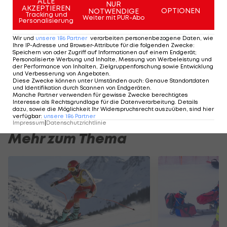
ALLE
NUR
AKZEPTIEREN
Herren keine großen Auswirkungen, da auch
OPTIONEN
NOTWENDIGE
Tracking und
Weiter mit PUR-Abo
Personalisierung
Henrik Kristoffersen
nicht ins Viertelfinale
aufstieg und sich wie die Österreicher mit 15
Wir und
unsere
186
Partner
verarbeiten personenbezogene Daten, wie
Ihre IP-Adresse und Browser-Attribute für die folgenden Zwecke
:
Punkten für Platz neun begnügen musste.
Speichern von oder Zugriff auf Informationen auf einem Endgerät;
Personalisierte Werbung und Inhalte, Messung von Werbeleistung und
der Performance von Inhalten, Zielgruppenforschung sowie Entwicklung
Marcel Hirscher
behält also seinen Vorsprung im
und Verbesserung von Angeboten
.
Diese Zwecke können unter Umständen auch
:
Genaue Standortdaten
Gesamt- und im Slalom-Weltcup auf den
und Identifikation durch Scannen von Endgeräten
.
Manche Partner verwenden für gewisse Zwecke berechtigtes
Norweger.
Interesse als Rechtsgrundlage für die Datenverarbeitung. Details
dazu, sowie die Möglichkeit Ihr Widerspruchsrecht auszuüben, sind hier
verfügbar
:
unsere
186
Partner
Impressum
|
Datenschutzrichtlinie
Mehr zum Thema