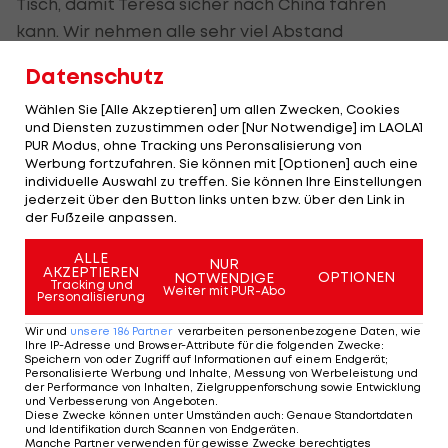
Tisch, damit Teresa sicher nach China fahren
kann. Wir nehmen alle sehr viel Abstand
voneinander, sie sitzt beim Essen wo anders, wir
Datenschutz
haben auch getrennte Sanitärbereiche. Was wir
Wählen Sie [Alle Akzeptieren] um allen Zwecken, Cookies
tun können, tun wir. Aber ausschließen kann man
und Diensten zuzustimmen oder [Nur Notwendige] im LAOLA1
es nie. Wir hoffen, dass wir alle gesund nach Peking
PUR Modus, ohne Tracking uns Peronsalisierung von
Werbung fortzufahren. Sie können mit [Optionen] auch eine
kommen.
individuelle Auswahl zu treffen. Sie können Ihre Einstellungen
jederzeit über den Button links unten bzw. über den Link in
Frage:
Das ÖOC meinte, das Wichtigste wäre, dass
der Fußzeile anpassen.
die Sportler gesund nach China und wieder nach
ALLE
Hause kommen. Was kann man tun, um das zu
NUR
AKZEPTIEREN
OPTIONEN
NOTWENDIGE
Tracking und
erreichen?
Weiter mit PUR-Abo
Personalisierung
Stadlober:
Es sind alle höchst sensibilisiert. Wir
Wir und
unsere
186
Partner
verarbeiten personenbezogene Daten, wie
Ihre IP-Adresse und Browser-Attribute für die folgenden Zwecke
:
haben versucht, auf alles hinzuweisen. Nun liegt es
Speichern von oder Zugriff auf Informationen auf einem Endgerät;
Personalisierte Werbung und Inhalte, Messung von Werbeleistung und
auch in der Eigenverantwortung und die Aktiven
der Performance von Inhalten, Zielgruppenforschung sowie Entwicklung
und Verbesserung von Angeboten
.
wissen, dass es ganz knapp werden kann mit den
Diese Zwecke können unter Umständen auch
:
Genaue Standortdaten
und Identifikation durch Scannen von Endgeräten
.
Testings. Wenn wir alle drüben haben, hoffen wir
Manche Partner verwenden für gewisse Zwecke berechtigtes