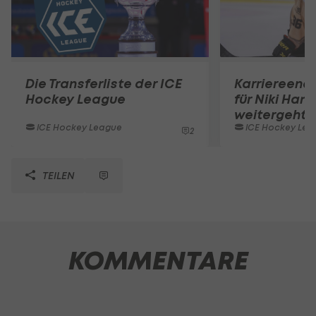
Die Transferliste der ICE
Karriereend
Hockey League
für Niki Hart
weitergeht
ICE Hockey League
ICE Hockey Lea
2
TEILEN
KOMMENTARE