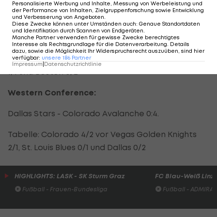
Eastern Conference:
Personalisierte Werbung und Inhalte, Messung von Werbeleistung und
der Performance von Inhalten, Zielgruppenforschung sowie Entwicklung
und Verbesserung von Angeboten
.
Boston Bruins - Tampa Bay Lightning 2:3.
Diese Zwecke können unter Umständen auch
:
Genaue Standortdaten
und Identifikation durch Scannen von Endgeräten
.
Manche Partner verwenden für gewisse Zwecke berechtigtes
Tabelle: Tampa Bay 4 Punkte/2 Spiele vor
Interesse als Rechtsgrundlage für die Datenverarbeitung. Details
dazu, sowie die Möglichkeit Ihr Widerspruchsrecht auszuüben, sind hier
Philadelphia Flyers (Raffl) 2/1, Washington Capitals
verfügbar
:
unsere
186
Partner
Impressum
|
Datenschutzrichtlinie
1/1 und Boston 0/2
Western Conference:
Dallas Stars - Colorado Avalanche 0:4.
Tabelle: Colorado 4/2 vor Vegas Golden Knights
2/1, St. Louis Blues 0/1 und Dallas 0/2
HIGHLIGHTS: LASK - SK Sturm Graz
FC Blau-Weiß Linz 
Fußball - Frauen-Bundesliga
Fußball - ADMIRAL 