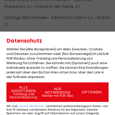
Predators 4:1 - Stand in der Serie: 2:1
Chicago Blackhawks - Edmonton Oilers 4:3 - Stand
2:1
In Toronto (Eastern Conference):
Datenschutz
Florida Panthers - New York Islanders 3:2 - Stand
Wählen Sie [Alle Akzeptieren] um allen Zwecken, Cookies
1:2
und Diensten zuzustimmen oder [Nur Notwendige] im LAOLA1
PUR Modus, ohne Tracking uns Peronsalisierung von
Werbung fortzufahren. Sie können mit [Optionen] auch eine
Montreal Canadiens - Pittsburgh Penguins 4:3 -
individuelle Auswahl zu treffen. Sie können Ihre Einstellungen
Stand 2:1
jederzeit über den Button links unten bzw. über den Link in
der Fußzeile anpassen.
ALLE
NUR
AKZEPTIEREN
OPTIONEN
NOTWENDIGE
Tracking und
Weiter mit PUR-Abo
Round Robin der bereits für das Play-
Personalisierung
off-Achtelfinale qualifizierten Teams:
Wir und
unsere
186
Partner
verarbeiten personenbezogene Daten, wie
Ihre IP-Adresse und Browser-Attribute für die folgenden Zwecke
:
Speichern von oder Zugriff auf Informationen auf einem Endgerät;