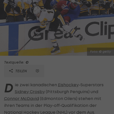
Foto: © getty
Textquelle: ©
TEILEN
D
ie zwei kanadischen
Eishockey
-Superstars
Sidney Crosby
(Pittsburgh Penguins) und
Connor McDavid
(Edmonton Oilers) stehen mit
ihren Teams in der Play-off-Qualifikation der
National Hockey League (NHL) vor dem Aus.