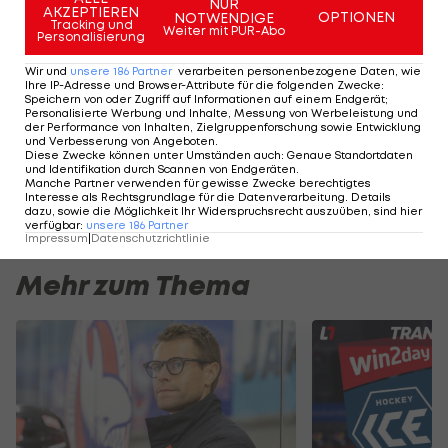
NUR
AKZEPTIEREN
unterbricht
OPTIONEN
NOTWENDIGE
Tracking und
Weiter mit PUR-Abo
Saison
Personalisierung
NHL
Wir und
unsere
186
Partner
verarbeiten personenbezogene Daten, wie
Ihre IP-Adresse und Browser-Attribute für die folgenden Zwecke
:
Speichern von oder Zugriff auf Informationen auf einem Endgerät;
Personalisierte Werbung und Inhalte, Messung von Werbeleistung und
Der legendäre Durchmarsch des FC
Am Stammtisch bei
der Performance von Inhalten, Zielgruppenforschung sowie Entwicklung
und Verbesserung von Angeboten
.
Wacker Tirol I #Zwarakonferenz History
Christopher Knett
Diese Zwecke können unter Umständen auch
:
Genaue Standortdaten
und Identifikation durch Scannen von Endgeräten
.
Zwarakonferenz
Stammtisch
Manche Partner verwenden für gewisse Zwecke berechtigtes
Interesse als Rechtsgrundlage für die Datenverarbeitung. Details
dazu, sowie die Möglichkeit Ihr Widerspruchsrecht auszuüben, sind hier
verfügbar
:
unsere
186
Partner
Impressum
|
Datenschutzrichtlinie
Mehr zum Thema