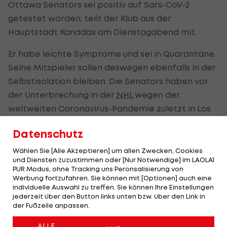
Ottawa Senators sei positiv auf Sars-CoV-2
getestet worden, teilt der Klub aus der
Hauptstadt Kanadas am Dienstagabend mit.
Er habe leichte Symptome und sei in Quarantäne.
Seine Mitspieler sollen deswegen ebenfalls in der
Selbstisolation bleiben. Die Senators haben vor
der Unterbrechung in der
NHL
wegen der
weltweiten Coronavirus-Pandemie zuletzt in Los
Angeles gegen die Kings gespielt.
Datenschutz
Ebenfalls in Ottawa engagiert ist Österreichs
Wählen Sie [Alle Akzeptieren] um allen Zwecken, Cookies
Eishockey
-Talent
Marco Rossi
, der in der
und Diensten zuzustimmen oder [Nur Notwendige] im LAOLA1
PUR Modus, ohne Tracking uns Peronsalisierung von
kanadischen Juniorenliga OHL bei den Ottawa 67s
Werbung fortzufahren. Sie können mit [Optionen] auch eine
spielt.
individuelle Auswahl zu treffen. Sie können Ihre Einstellungen
jederzeit über den Button links unten bzw. über den Link in
der Fußzeile anpassen.
Coronavirus:
Auch NHL
ALLE