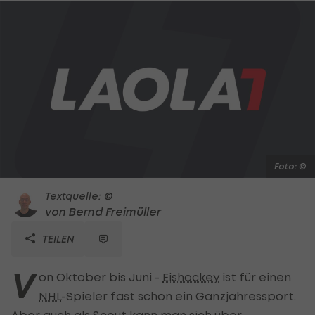
Foto: ©
Textquelle: ©
von
Bernd Freimüller
TEILEN
V
on Oktober bis Juni -
Eishockey
ist für einen
NHL
-Spieler fast schon ein Ganzjahressport.
Aber auch als Scout kann man sich über