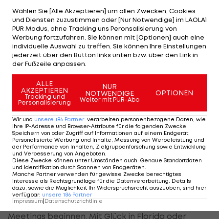
Leute aus kleineren Eishockeyländern wie
Wählen Sie [Alle Akzeptieren] um allen Zwecken, Cookies
und Diensten zuzustimmen oder [Nur Notwendige] im LAOLA1
Frankreich,
Deutschland
oder Österreich sehen
PUR Modus, ohne Tracking uns Peronsalisierung von
kann. Zwei Tagen hier genügen, neue Cracks sind
Werbung fortzufahren. Sie können mit [Optionen] auch eine
individuelle Auswahl zu treffen. Sie können Ihre Einstellungen
eher selten zu entdecken. Das Weihnachtsfest
jederzeit über den Button links unten bzw. über den Link in
dauert meist nicht lange, am 26. Dezember
der Fußzeile anpassen.
beginnen ein U18-Turnier in der Schweiz sowie die
ALLE
NUR
U20-WM. Dass die alle zwei Jahre in Übersee
AKZEPTIEREN
OPTIONEN
NOTWENDIGE
Tracking und
Weiter mit PUR-Abo
stattfindet, macht die Reisestrapazen noch
Personalisierung
größer, die meisten Scouts reisen zur zweiten
Wir und
unsere
186
Partner
verarbeiten personenbezogene Daten, wie
Ihre IP-Adresse und Browser-Attribute für die folgenden Zwecke
:
Turnierhälfte an. Silvester zuhause geht sich daher
Speichern von oder Zugriff auf Informationen auf einem Endgerät;
Personalisierte Werbung und Inhalte, Messung von Werbeleistung und
so gut wie nie aus.
der Performance von Inhalten, Zielgruppenforschung sowie Entwicklung
und Verbesserung von Angeboten
.
Diese Zwecke können unter Umständen auch
:
Genaue Standortdaten
Jänner:
Beginnt mit den letzten Tagen der
und Identifikation durch Scannen von Endgeräten
.
Manche Partner verwenden für gewisse Zwecke berechtigtes
Junioren-WM, oft müssen die Scouts danach noch
Interesse als Rechtsgrundlage für die Datenverarbeitung. Details
dazu, sowie die Möglichkeit Ihr Widerspruchsrecht auszuüben, sind hier
in Übersee bleiben. Sie sehen dort einige
CHL
-
verfügbar
:
unsere
186
Partner
Impressum
|
Datenschutzrichtlinie
Spiele mit den Top-Prospects, ehe die Midseason-
Meetings beginnen. Mit Glück in Florida oder