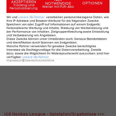
AKZEPTIEREN
OPTIONEN
NOTWENDIGE
Tracking und
Weiter mit PUR-Abo
Personalisierung
Wir und
unsere
186
Partner
verarbeiten personenbezogene Daten, wie
Ihre IP-Adresse und Browser-Attribute für die folgenden Zwecke
:
Speichern von oder Zugriff auf Informationen auf einem Endgerät;
Personalisierte Werbung und Inhalte, Messung von Werbeleistung und
der Performance von Inhalten, Zielgruppenforschung sowie Entwicklung
und Verbesserung von Angeboten
.
Diese Zwecke können unter Umständen auch
:
Genaue Standortdaten
und Identifikation durch Scannen von Endgeräten
.
Manche Partner verwenden für gewisse Zwecke berechtigtes
Interesse als Rechtsgrundlage für die Datenverarbeitung. Details
dazu, sowie die Möglichkeit Ihr Widerspruchsrecht auszuüben, sind hier
verfügbar
:
unsere
186
Partner
Impressum
|
Datenschutzrichtlinie
ICE Hockey League - Spielplan/Ergebnisse >>>