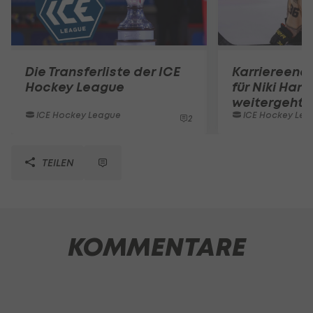
Die Transferliste der ICE
Karriereend
Hockey League
für Niki Hart
weitergeht
ICE Hockey League
ICE Hockey Lea
2
TEILEN
KOMMENTARE