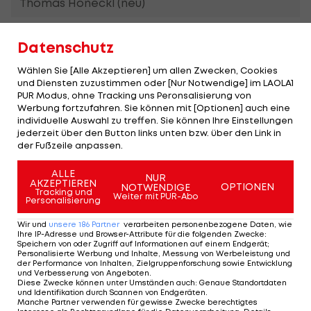
Thomas Höneckl (neu)
Verteidigung:
Datenschutz
Wählen Sie [Alle Akzeptieren] um allen Zwecken, Cookies
Josh Roach
und Diensten zuzustimmen oder [Nur Notwendige] im LAOLA1
PUR Modus, ohne Tracking uns Peronsalisierung von
Werbung fortzufahren. Sie können mit [Optionen] auch eine
Gerd Kragl
individuelle Auswahl zu treffen. Sie können Ihre Einstellungen
jederzeit über den Button links unten bzw. über den Link in
Chris Rumble (neu)
der Fußzeile anpassen.
Maxim Lamarche (neu)
ALLE
NUR
AKZEPTIEREN
OPTIONEN
NOTWENDIGE
Tracking und
Weiter mit PUR-Abo
Laurin Müller
Personalisierung
Wir und
unsere
186
Partner
verarbeiten personenbezogene Daten, wie
Raphael Wolf (neu)
Ihre IP-Adresse und Browser-Attribute für die folgenden Zwecke
:
Speichern von oder Zugriff auf Informationen auf einem Endgerät;
Personalisierte Werbung und Inhalte, Messung von Werbeleistung und
Blaz Gregorc (neu)
der Performance von Inhalten, Zielgruppenforschung sowie Entwicklung
und Verbesserung von Angeboten
.
Diese Zwecke können unter Umständen auch
:
Genaue Standortdaten
und Identifikation durch Scannen von Endgeräten
.
Stürmer:
Manche Partner verwenden für gewisse Zwecke berechtigtes