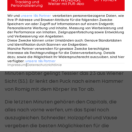
Torschützen in Überzahl: Diesmal bedient
Tracking und
Weiter mit PUR-Abo
Personalisierung
Petersen Neal direkt vor dem Tor - 3:0 für den KAC
Wir und
unsere
186
Partner
verarbeiten personenbezogene Daten, wie
(37.).
Ihre IP-Adresse und Browser-Attribute für die folgenden Zwecke
:
Speichern von oder Zugriff auf Informationen auf einem Endgerät;
Personalisierte Werbung und Inhalte, Messung von Werbeleistung und
der Performance von Inhalten, Zielgruppenforschung sowie Entwicklung
Spannende Schlussphase
und Verbesserung von Angeboten
.
Diese Zwecke können unter Umständen auch
:
Genaue Standortdaten
und Identifikation durch Scannen von Endgeräten
.
Im dritten Drittel schreiben die Wiener durch den
Manche Partner verwenden für gewisse Zwecke berechtigtes
Interesse als Rechtsgrundlage für die Datenverarbeitung. Details
ersten Playoff-Treffer von Rotter an (50./PP), der
dazu, sowie die Möglichkeit Ihr Widerspruchsrecht auszuüben, sind hier
verfügbar
:
unsere
186
Partner
einen Distanzschuss von Olden abfälscht. Nur drei
Impressum
|
Datenschutzrichtlinie
Minuten später gelingt Tessier das 2:3 aus Wiener
Sicht (53.). Er lenkt den Puck nach einem Hammer
von Romig mit dem Körper ins Tor ab.
Die letzten Minuten gehören den Capitals, die
alles nach vorne werfen, um das Spiel noch
auszugleichen. Schneider, Holzapfel und Vause
vergeben die besten Möglichkeiten für die