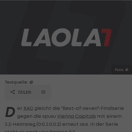
Foto: ©
Textquelle: ©
TEILEN
D
er
KAC
gleicht die "Best-of-seven"-Finalserie
gegen die spusu
Vienna Capitals
mit einem
3:2-Heimsieg (0:0,3:0,0:2) erneut aus. In der Serie
steht es nach vier Partien 2:2.