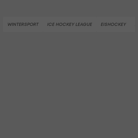
WINTERSPORT
ICE HOCKEY LEAGUE
EISHOCKEY
E