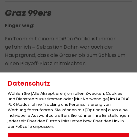
Graz 99ers
Finger weg:
Ein Team mit einem heißen Goalie ist immer
gefährlich – Sebastian Dahm war auch der
Hauptgrund, dass die Grazer bis zum Schluss um
einen Playoff-Platz mitmischten.
Neben Oliver Setzinger und Kyle Beach bringen
Datenschutz
sich nun auch andere Spieler im Scoring ein, die
Low-Scoring Games für die 99ers entscheiden
Wählen Sie [Alle Akzeptieren] um allen Zwecken, Cookies
und Diensten zuzustimmen oder [Nur Notwendige] im LAOLA1
können.
PUR Modus, ohne Tracking uns Peronsalisierung von
Werbung fortzufahren. Sie können mit [Optionen] auch eine
Matt Pelech ist der vielleicht schmutzigste Spieler
individuelle Auswahl zu treffen. Sie können Ihre Einstellungen
jederzeit über den Button links unten bzw. über den Link in
der Liga und kann den einen oder anderen Crack
der Fußzeile anpassen.
mit einem Cross- oder Kniecheck aus dem Playoff-