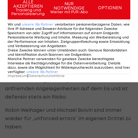
Rennen nehmen.
ALLE
NUR
AKZEPTIEREN
OPTIONEN
NOTWENDIGE
Tracking und
Weiter mit PUR-Abo
Personalisierung
Wir und
unsere
186
Partner
verarbeiten personenbezogene Daten, wie
Bitte zugreifen:
Ihre IP-Adresse und Browser-Attribute für die folgenden Zwecke
:
Speichern von oder Zugriff auf Informationen auf einem Endgerät;
Personalisierte Werbung und Inhalte, Messung von Werbeleistung und
Die Grazer sind sowohl defensiv als auch offensiv
der Performance von Inhalten, Zielgruppenforschung sowie Entwicklung
und Verbesserung von Angeboten
.
gut, aber keineswegs überragend aufgestellt.
Diese Zwecke können unter Umständen auch
:
Genaue Standortdaten
und Identifikation durch Scannen von Endgeräten
.
Finden sich in einer Sieben-Spiele-Serie wirklich
Manche Partner verwenden für gewisse Zwecke berechtigtes
Interesse als Rechtsgrundlage für die Datenverarbeitung. Details
genügend Game Breaker?
dazu, sowie die Möglichkeit Ihr Widerspruchsrecht auszuüben, sind hier
verfügbar
:
unsere
186
Partner
Impressum
|
Datenschutzrichtlinie
Bei aller Schussgewalt: Kyle Beach widmet sich oft
artfremden Angelegenheiten auf dem Eis und ist
defensiv stets ein Risiko.
Robin Weihager und Michael Boivin sind immer
wieder für „unforced errors“ im eigenen Drittel zu
haben.