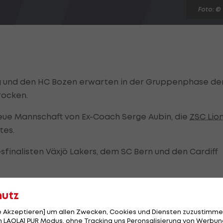
Foto: ©
urg und den HC Bozen erwarten in der Gruppenphase de
rocken.
neue Mannschaft von Ex-Coach Serge Aubin, die
ZSC Lio
tes.
sfinalisten Växjö Lakers, dem SC Bern und den Cardiff
 Helsinki und GKS Tychy.
hutz
e ziehen in die Playoffs ein.
le Akzeptieren] um allen Zwecken, Cookies und Diensten zuzustimme
 LAOLA1 PUR Modus, ohne Tracking uns Peronsalisierung von Werbung