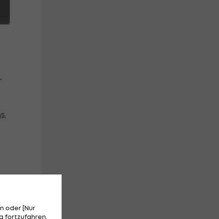
r
ns
,
n oder [Nur
 fortzufahren.