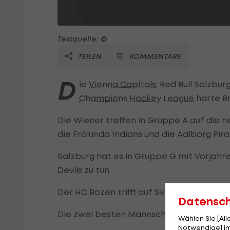
Textquelle: ©
TEILEN
KOMMENTARE
D
ie
Vienna Capitals
, Red Bull Salzb
Champions Hockey League
harte B
Die Wiener treffen in Gruppe A auf die 
die Frölunda Indians und die Aalborg Pira
Salzburg hat es in Gruppe G mit Vorjahre
Devils zu tun.
Der HC Bozen trifft auf Skelleftea AIK, IFK
Datensc
Die zwei besten Mannschaften jeder Grupp
Wählen Sie [Al
Notwendige] im