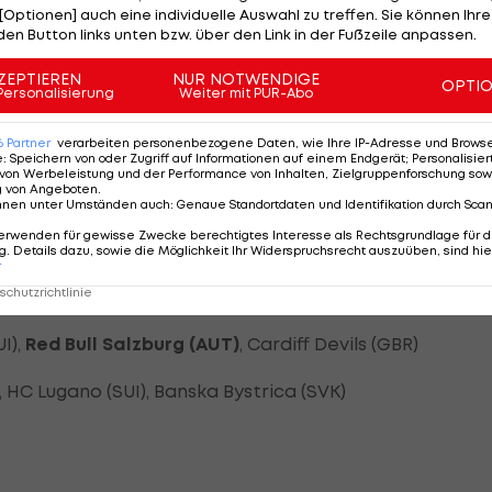
[Optionen] auch eine individuelle Auswahl zu treffen. Sie können Ihre
den Button links unten bzw. über den Link in der Fußzeile anpassen.
ls (AUT)
, Frölunda (SWE), Aalborg Pirates (DEN)
ZEPTIEREN
NUR NOTWENDIGE
OPTI
Personalisierung
Weiter mit PUR-Abo
rku (FIN), Malmö Redhawks (SWE), Yunost Minsk (BLR)
6
Partner
verarbeiten personenbezogene Daten, wie Ihre IP-Adresse und Browser-
 (SWE), IFK Helsinki (FIN), GKS Tychy (POL)
e
:
Speichern von oder Zugriff auf Informationen auf einem Endgerät; Personalisi
von Werbeleistung und der Performance von Inhalten, Zielgruppenforschung sow
g von Angeboten
.
rlin (GER), EV Zug (SUI), Neman Grodno (BLR)
nnen unter Umständen auch
:
Genaue Standortdaten und Identifikation durch Sca
erwenden für gewisse Zwecke berechtigtes Interesse als Rechtsgrundlage für d
pere (FIN), Ocelari Trinec (CZE), Storhamar Hamar (NO
. Details dazu, sowie die Möglichkeit Ihr Widerspruchsrecht auszuüben, sind hie
r
chutzrichtlinie
HK (CZE), Nürnberg Ice Tigers (GER), Rouen Dragons (FRA)
I),
Red Bull Salzburg (AUT)
, Cardiff Devils (GBR)
, HC Lugano (SUI), Banska Bystrica (SVK)