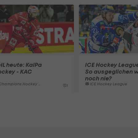
L heute: KalPa
ICE Hockey League
ockey - KAC
So ausgeglichen w
noch nie?
hampions Hockey League
ICE Hockey League
1