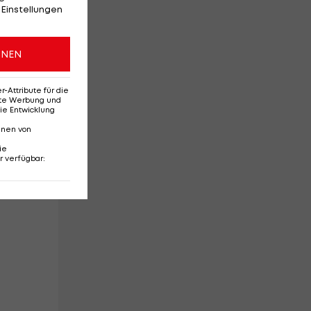
 Einstellungen
ONEN
Attribute für die
erte Werbung und
ie Entwicklung
nnen von
ie
R)
r verfügbar
: