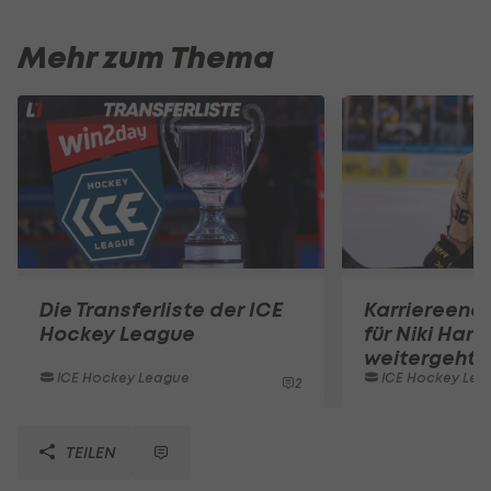
Mehr zum Thema
Die Transferliste der ICE
Karriereend
Hockey League
für Niki Hart
weitergeht
ICE Hockey League
ICE Hockey Lea
2
TEILEN