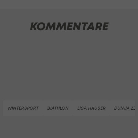
KOMMENTARE
WINTERSPORT
BIATHLON
LISA HAUSER
DUNJA Z