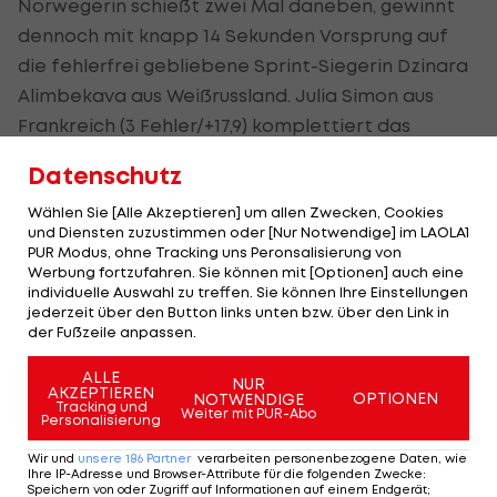
Norwegerin schießt zwei Mal daneben, gewinnt
dennoch mit knapp 14 Sekunden Vorsprung auf
die fehlerfrei gebliebene Sprint-Siegerin Dzinara
Alimbekava aus Weißrussland. Julia Simon aus
Frankreich (3 Fehler/+17,9) komplettiert das
Podest.
Datenschutz
Hanna Öberg schafft es dank fehlerfreier Schieß-
Wählen Sie [Alle Akzeptieren] um allen Zwecken, Cookies
und bester Laufleistung einen Sprung von Rang 29
und Diensten zuzustimmen oder [Nur Notwendige] im LAOLA1
PUR Modus, ohne Tracking uns Peronsalisierung von
auf vier, verliert aber dennoch ihre Führung im
Werbung fortzufahren. Sie können mit [Optionen] auch eine
Gesamt-Weltcup an Roeiseland.
individuelle Auswahl zu treffen. Sie können Ihre Einstellungen
jederzeit über den Button links unten bzw. über den Link in
der Fußzeile anpassen.
Cheftrainer Fischer: "Fehlt nicht mehr
ALLE
NUR
viel auf die Spitze"
AKZEPTIEREN
OPTIONEN
NOTWENDIGE
Tracking und
Weiter mit PUR-Abo
Personalisierung
ÖSV-Cheftrainer Markus Fischer setzt sich für die
Wir und
unsere
186
Partner
verarbeiten personenbezogene Daten, wie
anstehenden Rennen keine besonderen
Ihre IP-Adresse und Browser-Attribute für die folgenden Zwecke
:
Speichern von oder Zugriff auf Informationen auf einem Endgerät;