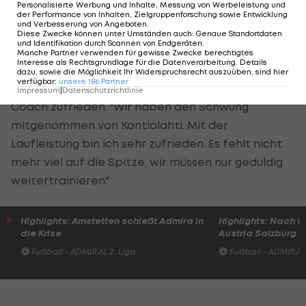
Erwartungen.
Personalisierte Werbung und Inhalte, Messung von Werbeleistung und
der Performance von Inhalten, Zielgruppenforschung sowie Entwicklung
und Verbesserung von Angeboten
.
"Das Niveau vom Training zum Wettkampf
Diese Zwecke können unter Umständen auch
:
Genaue Standortdaten
und Identifikation durch Scannen von Endgeräten
.
rüberbringen, das würde mir reichen." Mit dem
Manche Partner verwenden für gewisse Zwecke berechtigtes
Interesse als Rechtsgrundlage für die Datenverarbeitung. Details
Abschneiden in der ersten Hochfilzen-Woche - am
dazu, sowie die Möglichkeit Ihr Widerspruchsrecht auszuüben, sind hier
verfügbar
:
unsere
186
Partner
Samstag gab es Staffelrang sechs - war der
Impressum
|
Datenschutzrichtlinie
Coach zufrieden. "Wir haben den Schwung
mitgenommen von Kontiolahti. Mit der
Laufleistung bin ich sehr zufrieden. Es fehlt nicht
mehr viel auf die Spitze, wir müssen nur geduldig
weitertrainieren."
Highlights: Amstetten schießt Admira in
Highlights: Nach 
die Krise
Austria Salzburg s
Fußball - ADMIRAL 2. Liga
Fußball - ADMIRAL 