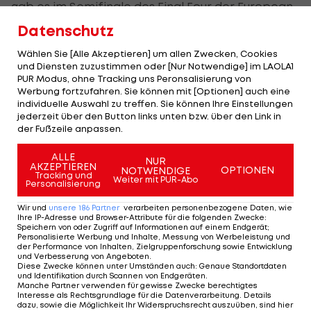
gab es im Semifinale des Final Four der European
League ein 13:15 im fünften Satz. Diesmal legten
Datenschutz
die Österreicher klar vor und beherrschen auch
Wählen Sie [Alle Akzeptieren] um allen Zwecken, Cookies
den dritten Satz.
und Diensten zuzustimmen oder [Nur Notwendige] im LAOLA1
PUR Modus, ohne Tracking uns Peronsalisierung von
Im vierten Durchgang geht es eng her und in die
Werbung fortzufahren. Sie können mit [Optionen] auch eine
individuelle Auswahl zu treffen. Sie können Ihre Einstellungen
Verlängerung, Alexander Berger und Co. behalten
jederzeit über den Button links unten bzw. über den Link in
aber die Nerven.
der Fußzeile anpassen.
ALLE
Der Oberösterreicher hat am Mittwoch beim 3:0-
NUR
AKZEPTIEREN
OPTIONEN
NOTWENDIGE
Tracking und
Sieg im Kosovo gefehlt, verleiht seinem Team
Weiter mit PUR-Abo
Personalisierung
diesmal wieder Stabilität. Der italienische Meister
Wir und
unsere
186
Partner
verarbeiten personenbezogene Daten, wie
mit Perugia steuert ebenso wie Challenge-Cup-
Ihre IP-Adresse und Browser-Attribute für die folgenden Zwecke
:
Speichern von oder Zugriff auf Informationen auf einem Endgerät;
Sieger Paul Buchegger 16 Punkte zum Erfolg bei,
Personalisierte Werbung und Inhalte, Messung von Werbeleistung und
der Performance von Inhalten, Zielgruppenforschung sowie Entwicklung
der zu Aich/Dob wechselnde Thomas Tröthann
und Verbesserung von Angeboten
.
Diese Zwecke können unter Umständen auch
:
Genaue Standortdaten
punktet 14 Mal.
und Identifikation durch Scannen von Endgeräten
.
Manche Partner verwenden für gewisse Zwecke berechtigtes
Interesse als Rechtsgrundlage für die Datenverarbeitung. Details
Tabellenführer Lettland gibt sich mit einem Heim-
dazu, sowie die Möglichkeit Ihr Widerspruchsrecht auszuüben, sind hier