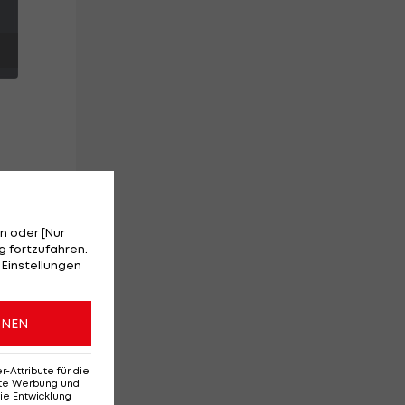
er
n oder [Nur
 fortzufahren.
 Einstellungen
ch
ONEN
Attribute für die
erte Werbung und
ie Entwicklung