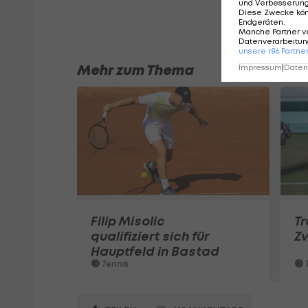
und Verbesserun
Diese Zwecke kö
Endgeräten
.
Manche Partner v
Datenverarbeitung
unsere
186
Partne
Mehr zum Thema
Impressum
|
Datens
Filip Misolic
T
qualifiziert sich für
Zv
Hauptfeld in Bastad
Tennis
T