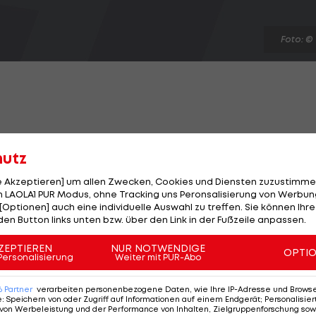
Foto: ©
sterschaften in Oberpullendorf kommt es zum Duell d
hutz
an Ofner. Der Top-Gesetzte Novak bezwingt Lenny
 Ofner gewinnt gegen Lucas Miedler mit 6:2, 6:2.
le Akzeptieren] um allen Zwecken, Cookies und Diensten zuzustimme
 LAOLA1 PUR Modus, ohne Tracking uns Peronsalisierung von Werbung
[Optionen] auch eine individuelle Auswahl zu treffen. Sie können Ihre
 und Sinja Kraus ihre Finaltickets gegen Mira Antonits
den Button links unten bzw. über den Link in der Fußzeile anpassen.
ZEPTIEREN
NUR NOTWENDIGE
OPTI
Personalisierung
Weiter mit PUR-Abo
Uhr statt, LAOLA1 überträgt im LIVE-Stream.
6
Partner
verarbeiten personenbezogene Daten, wie Ihre IP-Adresse und Browser-
e
:
Speichern von oder Zugriff auf Informationen auf einem Endgerät; Personalisi
von Werbeleistung und der Performance von Inhalten, Zielgruppenforschung sow