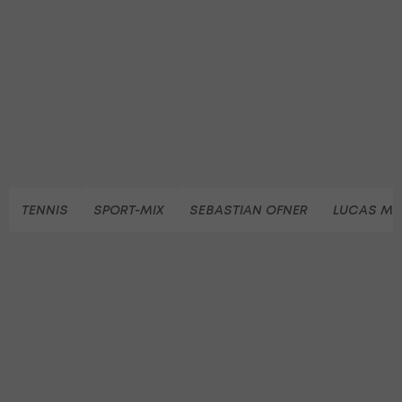
TENNIS
SPORT-MIX
SEBASTIAN OFNER
LUCAS MI