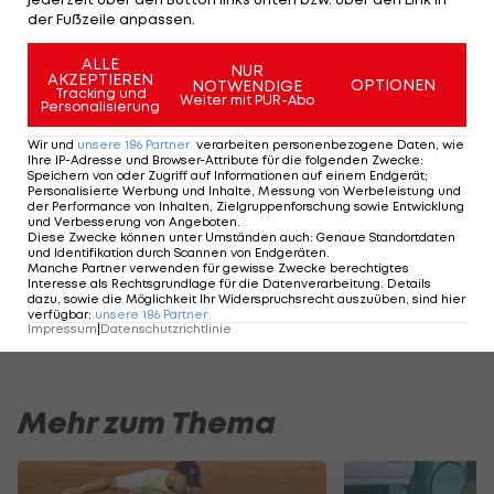
Haas verletzungsbedingt absagen. Die an zwei
der Fußzeile anpassen.
gesetzte Julia Grabher spielt gegen Betina
ALLE
NUR
Stummer oder Veronika Bokor. Pro-Series-Siegerin
AKZEPTIEREN
OPTIONEN
NOTWENDIGE
Tracking und
Weiter mit PUR-Abo
Mira Antonitsch, an drei gereiht, spielt gegen
Personalisierung
Nadja Ramskogler oder Alina Michalitsch.
Wir und
unsere
186
Partner
verarbeiten personenbezogene Daten, wie
Ihre IP-Adresse und Browser-Attribute für die folgenden Zwecke
:
Speichern von oder Zugriff auf Informationen auf einem Endgerät;
Hier geht's zu den LIVE-Streams>>>
Personalisierte Werbung und Inhalte, Messung von Werbeleistung und
der Performance von Inhalten, Zielgruppenforschung sowie Entwicklung
und Verbesserung von Angeboten
.
Diese Zwecke können unter Umständen auch
:
Genaue Standortdaten
Der legendäre Durchmarsch des FC
Am Stammtisch bei
und Identifikation durch Scannen von Endgeräten
.
Wacker Tirol I #Zwarakonferenz History
Christopher Knett
Manche Partner verwenden für gewisse Zwecke berechtigtes
Interesse als Rechtsgrundlage für die Datenverarbeitung. Details
Zwarakonferenz
Stammtisch
dazu, sowie die Möglichkeit Ihr Widerspruchsrecht auszuüben, sind hier
verfügbar
:
unsere
186
Partner
Impressum
|
Datenschutzrichtlinie
Mehr zum Thema