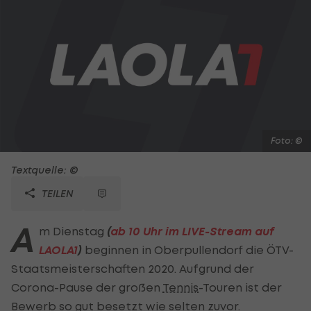
Foto: ©
Textquelle: ©
TEILEN
A
m Dienstag
(
ab 10 Uhr im LIVE-Stream auf
LAOLA1
)
beginnen in Oberpullendorf die ÖTV-
Staatsmeisterschaften 2020. Aufgrund der
Corona-Pause der großen
Tennis
-Touren ist der
Bewerb so gut besetzt wie selten zuvor.