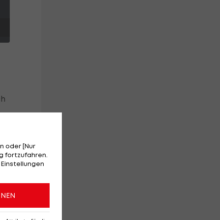
ch
n oder [Nur
 fortzufahren.
 Einstellungen
ko
ONEN