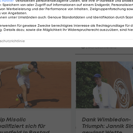
6
Partner
verarbeiten personenbezogene Daten, wie Ihre IP-Adresse und Browser-
egen Doppel-Spezialist Sam Weissborn mit 7:6 (5), 7:6 (
e
:
Speichern von oder Zugriff auf Informationen auf einem Endgerät; Personalisi
von Werbeleistung und der Performance von Inhalten, Zielgruppenforschung sow
g von Angeboten
.
nnen unter Umständen auch
:
Genaue Standortdaten und Identifikation durch Sca
erwenden für gewisse Zwecke berechtigtes Interesse als Rechtsgrundlage für d
. Details dazu, sowie die Möglichkeit Ihr Widerspruchsrecht auszuüben, sind hie
Der legendäre Durchmar
r
Tirol I #Zwarakonferenz Hi
chutzrichtlinie
Zwarakonferenz
Am Stammtisch bei Andy Ogr
Knett
Stammtisch
I schau a #LigaZWA - Die Hig
Runde)
I schau a LigaZWA
LASK-Traumstart: Sind die Li
lip Misolic
Dank Wimbledon-
Titelfavorit?
alifiziert sich für
Triumph: Jannik Si
Ansakonferenz
uptfeld in Bastad
gewinnt Wette