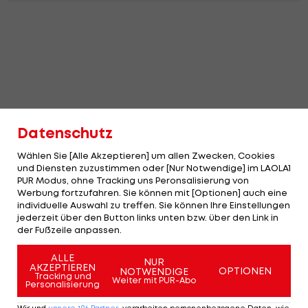
Datenschutz
Wählen Sie [Alle Akzeptieren] um allen Zwecken, Cookies
und Diensten zuzustimmen oder [Nur Notwendige] im LAOLA1
PUR Modus, ohne Tracking uns Peronsalisierung von
Werbung fortzufahren. Sie können mit [Optionen] auch eine
individuelle Auswahl zu treffen. Sie können Ihre Einstellungen
jederzeit über den Button links unten bzw. über den Link in
der Fußzeile anpassen.
ALLE
NUR
AKZEPTIEREN
OPTIONEN
NOTWENDIGE
Tracking und
Weiter mit PUR-Abo
Personalisierung