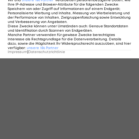
Wir und
unsere
186
Partner
verarbeiten personenbezogene Daten, wie
Ihre IP-Adresse und Browser-Attribute für die folgenden Zwecke
:
Speichern von oder Zugriff auf Informationen auf einem Endgerät;
Personalisierte Werbung und Inhalte, Messung von Werbeleistung und
der Performance von Inhalten, Zielgruppenforschung sowie Entwicklung
und Verbesserung von Angeboten
.
Diese Zwecke können unter Umständen auch
:
Genaue Standortdaten
und Identifikation durch Scannen von Endgeräten
.
Manche Partner verwenden für gewisse Zwecke berechtigtes
Interesse als Rechtsgrundlage für die Datenverarbeitung. Details
dazu, sowie die Möglichkeit Ihr Widerspruchsrecht auszuüben, sind hier
verfügbar
:
unsere
186
Partner
Impressum
|
Datenschutzrichtlinie