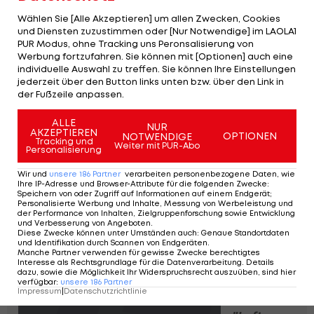
Wählen Sie [Alle Akzeptieren] um allen Zwecken, Cookies
Ein Aufstieg in die Weltgruppe, ob nun mit ihm
und Diensten zuzustimmen oder [Nur Notwendige] im LAOLA1
oder ohne ihn, und Matches in der höchsten
PUR Modus, ohne Tracking uns Peronsalisierung von
Werbung fortzufahren. Sie können mit [Optionen] auch eine
Kategorie wären auch für Thiem ein Novum.
individuelle Auswahl zu treffen. Sie können Ihre Einstellungen
"Sicher will ich in der Weltgruppe spielen, ich will
jederzeit über den Button links unten bzw. über den Link in
der Fußzeile anpassen.
generell Davis Cup spielen, es macht ja mega
Bock, auch St. Pölten war geil. Ich bin selber richtig
ALLE
NUR
AKZEPTIEREN
froh drüber, dass sie die Russen ohne mich besiegt
OPTIONEN
NOTWENDIGE
Tracking und
Weiter mit PUR-Abo
Personalisierung
haben und deshalb will ich immer gern im Davis
Cup dabei sein."
Wir und
unsere
186
Partner
verarbeiten personenbezogene Daten, wie
Ihre IP-Adresse und Browser-Attribute für die folgenden Zwecke
:
Speichern von oder Zugriff auf Informationen auf einem Endgerät;
Doch zunächst gilt der Fokus auf Madrid bzw.
Personalisierte Werbung und Inhalte, Messung von Werbeleistung und
der Performance von Inhalten, Zielgruppenforschung sowie Entwicklung
natürlich den
French Open
. In Madrid trifft Thiem
und Verbesserung von Angeboten
.
Diese Zwecke können unter Umständen auch
:
Genaue Standortdaten
zum Auftakt am Mittwoch (ab 20 Uhr im
LIVE-
und Identifikation durch Scannen von Endgeräten
.
Manche Partner verwenden für gewisse Zwecke berechtigtes
Ticker
) auf den Argentinier Federico Delbonis.
Interesse als Rechtsgrundlage für die Datenverarbeitung. Details
dazu, sowie die Möglichkeit Ihr Widerspruchsrecht auszuüben, sind hier
verfügbar
:
unsere
186
Partner
Impressum
|
Datenschutzrichtlinie
Thiem: