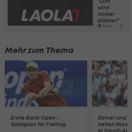
"Luft
wird
immer
dünner"
Tennis - ATP
Mehr zum Thema
Erste Bank Open -
Sinner und Z
Spielplan für Freitag
sehen Maste
in Saudi-Ara