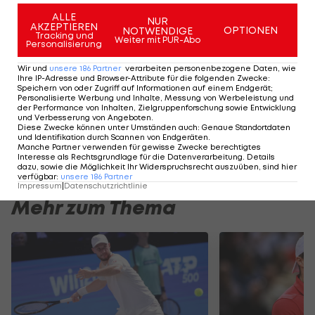
Pablo Carreno Busta in zwei Sätzen 7:5,6:3
ALLE
NUR
AKZEPTIEREN
durchgesetzt und steht nun zum ersten Mal im
OPTIONEN
NOTWENDIGE
Tracking und
Weiter mit PUR-Abo
Personalisierung
Endspiel eines
ATP
-Turniers.
Wir und
unsere
186
Partner
verarbeiten personenbezogene Daten, wie
Tsitsipas ist der erste griechische Finalist seit
Ihre IP-Adresse und Browser-Attribute für die folgenden Zwecke
:
Speichern von oder Zugriff auf Informationen auf einem Endgerät;
Nicholas Kalogeropoulos vor 45 Jahren. Schafft
Personalisierte Werbung und Inhalte, Messung von Werbeleistung und
der Performance von Inhalten, Zielgruppenforschung sowie Entwicklung
Tsitsipas die Sensation und besiegt er im Finale
und Verbesserung von Angeboten
.
Diese Zwecke können unter Umständen auch
:
Genaue Standortdaten
Nadal, muss der Spanier die Weltranglisten-
und Identifikation durch Scannen von Endgeräten
.
Manche Partner verwenden für gewisse Zwecke berechtigtes
Führung am Montag an
Roger Federer
abtreten.
Interesse als Rechtsgrundlage für die Datenverarbeitung. Details
dazu, sowie die Möglichkeit Ihr Widerspruchsrecht auszuüben, sind hier
verfügbar
:
unsere
186
Partner
Impressum
|
Datenschutzrichtlinie
Mehr zum Thema