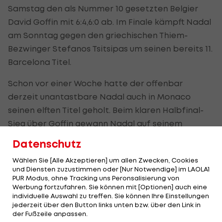
Samstag den als Nummer 10 gesetzten Belgier
David Goffin mit 6:4,6:0 ab. Im Finale kämpft Nadal
am Sonntag gegen den griechischen Thiem-
Bezwinger Stefanos Tsitsipas um seinen bereits 11.
Barcelona Titel.
Schon vor einer Woche hatte der offenbar
derzeit unantastbare Nadal auch in Monaco
seinen elften Titel geholt. Beim klaren Halbfinal-
Sieg über Goffin gewann Nadal auf seinem
bevorzugten Belag zudem die Sätze 43 und 44 in
Datenschutz
Serie.
Wählen Sie [Alle Akzeptieren] um allen Zwecken, Cookies
und Diensten zuzustimmen oder [Nur Notwendige] im LAOLA1
PUR Modus, ohne Tracking uns Peronsalisierung von
Erster Grieche in ATP-Finale
Werbung fortzufahren. Sie können mit [Optionen] auch eine
individuelle Auswahl zu treffen. Sie können Ihre Einstellungen
Der erst 19-jährige Tsitsipas hatte sich davor auch
jederzeit über den Button links unten bzw. über den Link in
der Fußzeile anpassen.
gegen den 52 Plätze besser klassierten Spanier