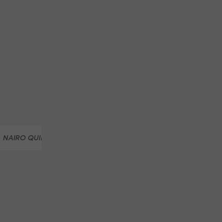
NAIRO QUINTANA
RIGOBERTO URAN
BAUKE MOLLEMA