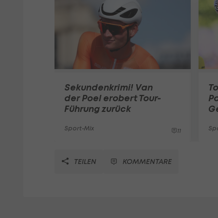
Sekundenkrimi! Van
To
der Poel erobert Tour-
Po
Führung zurück
Ge
Sport-Mix
Sp
11
TEILEN
KOMMENTARE