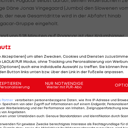
zichtet Pogacar selbst darauf, seinen Widersachern Ze
nge Däne Jonas Vingegaard (Jumbo) den Slowenen vo
b, der neue Gesamtdritte wird in der Abfahrt hinab
gacar-Gruppe eingeholt.
d von 5:18 Minuten auf Pogacar ist der Kolumbianer
airo Quintana - mit nun sechs Punkten Vorsprung auf V
hutz
le Akzeptieren] um allen Zwecken, Cookies und Diensten zuzustimme
 LAOLA1 PUR Modus, ohne Tracking uns Peronsalisierung von Werbung
inem der ikonischsten Aufstiege" im
Radsport
ein
[Optionen] auch eine individuelle Auswahl zu treffen. Sie können Ihre
r Frankreich-Rundfahrt: "Vielleicht ist es mein
den Button links unten bzw. über den Link in der Fußzeile anpassen.
ZEPTIEREN
NUR NOTWENDIGE
OPTI
Personalisierung
Weiter mit PUR-Abo
e, die an diesem Tag 4.600 Höhenmeter zu bieten hat.
6
Partner
verarbeiten personenbezogene Daten, wie Ihre IP-Adresse und Browser-
 mehrfache Quer-Weltmeister jeweils bei Sprintankünf
e
:
Speichern von oder Zugriff auf Informationen auf einem Endgerät; Personalisi
von Werbeleistung und der Performance von Inhalten, Zielgruppenforschung sow
t Zweiter im Massensprint geworden. 51 Jahre nach
g von Angeboten
.
nnen unter Umständen auch
:
Genaue Standortdaten und Identifikation durch Sca
ordsieger Eddy Merckxx siegt wieder ein Belgier auf
erwenden für gewisse Zwecke berechtigtes Interesse als Rechtsgrundlage für d
. Details dazu, sowie die Möglichkeit Ihr Widerspruchsrecht auszuüben, sind hie