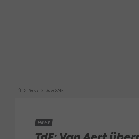
News
Sport-Mix
NEWS
TdF: Van Aert übe