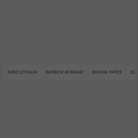
GIRO D'ITALIA
PATRICK KONRAD
SIMON YATES
ELI