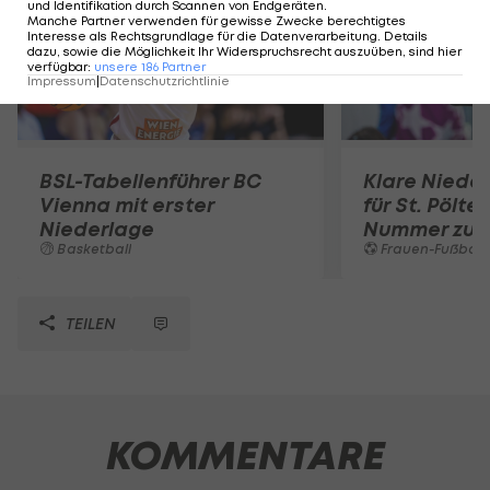
und Identifikation durch Scannen von Endgeräten
.
Manche Partner verwenden für gewisse Zwecke berechtigtes
Interesse als Rechtsgrundlage für die Datenverarbeitung. Details
dazu, sowie die Möglichkeit Ihr Widerspruchsrecht auszuüben, sind hier
verfügbar
:
unsere
186
Partner
Impressum
|
Datenschutzrichtlinie
BSL-Tabellenführer BC
Klare Nieder
Vienna mit erster
für St. Pölte
Niederlage
Nummer zu 
Basketball
Frauen-Fußball
TEILEN
KOMMENTARE