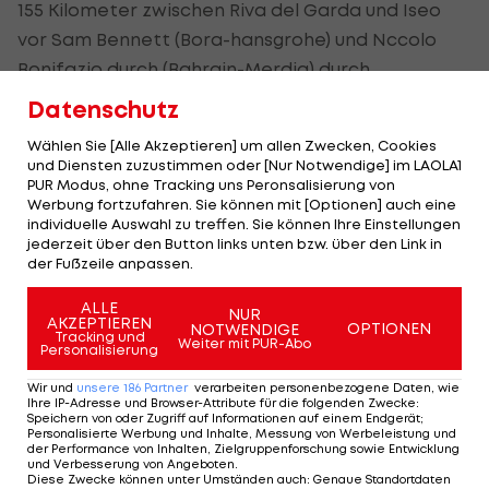
155 Kilometer zwischen Riva del Garda und Iseo
vor Sam Bennett (Bora-hansgrohe) und Nccolo
Bonifazio durch (Bahrain-Merdia) durch.
Datenschutz
Das Rosa-Trikot des Gesamtführenden bleibt
nach wie vor beim Briten Simon Yates
Wählen Sie [Alle Akzeptieren] um allen Zwecken, Cookies
und Diensten zuzustimmen oder [Nur Notwendige] im LAOLA1
(Mitechlton-Scott), der seinen 56-Sekunden-
PUR Modus, ohne Tracking uns Peronsalisierung von
Vorsprung auf Titelverteidiger Tom Dumoulin
Werbung fortzufahren. Sie können mit [Optionen] auch eine
individuelle Auswahl zu treffen. Sie können Ihre Einstellungen
verteidgt.
jederzeit über den Button links unten bzw. über den Link in
der Fußzeile anpassen.
Der Österreicher Patrick Konrad vom Team Bora-
ALLE
hansgrohe bleibt im Gesamtklassement auf Platz
NUR
AKZEPTIEREN
OPTIONEN
NOTWENDIGE
elf mit 7:13 Minuten Rückstand auf Yates.
Tracking und
Weiter mit PUR-Abo
Personalisierung
Wir und
unsere
186
Partner
verarbeiten personenbezogene Daten, wie
Ihre IP-Adresse und Browser-Attribute für die folgenden Zwecke
:
Mehr zum Thema
Speichern von oder Zugriff auf Informationen auf einem Endgerät;
Personalisierte Werbung und Inhalte, Messung von Werbeleistung und
der Performance von Inhalten, Zielgruppenforschung sowie Entwicklung
und Verbesserung von Angeboten
.
Diese Zwecke können unter Umständen auch
:
Genaue Standortdaten