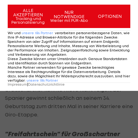
Col Saint Pantaleon, den vorletzten Berg der
Etappe und des diesjährigen Giro. Ursprünglich
ALLE
NUR
AKZEPTIEREN
OPTIONEN
NOTWENDIGE
hatte sich das Trio schon wenige Kilometer nach
Tracking und
Weiter mit PUR-Abo
Personalisierung
dem Start als Teil einer großen Gruppe vom Feld
Wir und
unsere
186
Partner
verarbeiten personenbezogene Daten, wie
abgesetzt.
Ihre IP-Adresse und Browser-Attribute für die folgenden Zwecke
:
Speichern von oder Zugriff auf Informationen auf einem Endgerät;
Personalisierte Werbung und Inhalte, Messung von Werbeleistung und
32 Kilometer vor dem Ziel muss Großschartner die
der Performance von Inhalten, Zielgruppenforschung sowie Entwicklung
und Verbesserung von Angeboten
.
Hoffnungen auf einen ähnlichen Coup wie Lukas
Diese Zwecke können unter Umständen auch
:
Genaue Standortdaten
und Identifikation durch Scannen von Endgeräten
.
Pöstlberger aufgeben. Sein diesmal durch eine
Manche Partner verwenden für gewisse Zwecke berechtigtes
Interesse als Rechtsgrundlage für die Datenverarbeitung. Details
Erkrankung zurückgeworfener Bora-Teamkollege
dazu, sowie die Möglichkeit Ihr Widerspruchsrecht auszuüben, sind hier
hatte 2017 die erste Etappe gewonnen.
verfügbar
:
unsere
186
Partner
Impressum
|
Datenschutzrichtlinie
Großschartner konnte Nieve nicht folgen, der
Spanier gewinnt schließlich an seinem 34.
Geburtstag zum dritten Mal in seiner Karriere eine
Giro-Etappe.
"Freifahrtschein" für Großschartner