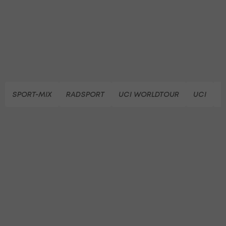
SPORT-MIX
RADSPORT
UCI WORLDTOUR
UCI
G