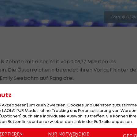
Foto: © GEPA
ls Zehnte mit einer Zeit von 2:09,77 Minuten ins
n. Die Österreicherin beendet ihren Vorlauf hinter de
n Emily Seebohm auf Rang drei.
sst das Finale über 800 Kraul der Damen deutlich. Di
hutz
f in einer Zeit von 8:36,16 Minuten auf Rang sechs. Bis
le Akzeptieren] um allen Zwecken, Cookies und Diensten zuzustimme
d belegt Rang drei, in weiterer Folge wird die 20-Jähr
 LAOLA1 PUR Modus, ohne Tracking uns Peronsalisierung von Werbung
[Optionen] auch eine individuelle Auswahl zu treffen. Sie können Ihre
den Button links unten bzw. über den Link in der Fußzeile anpassen.
er McIntosh aus Kanada beträgt letztendlich 11,12
ZEPTIEREN
NUR NOTWENDIGE
OPTI