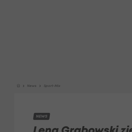
News
Sport-Mix
NEWS
Lena Grabowski zi