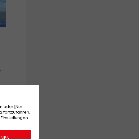
r
e
n oder [Nur
ige
 fortzufahren.
 Einstellungen
ONEN