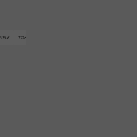
IELE
TOKIO
BAHN (SCHWIMMEN, OLYMPIA)