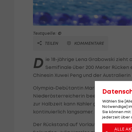
Textquelle: ©
TEILEN
KOMMENTARE
D
ie 18-jährige Lena Grabowski zieht a
Semifinale über 200 Meter Rücken ei
Chinesin Xuwei Peng und der Australieri
Olympia-Debütantin Marlene Kahler verpa
Datensc
Niederösterreicherin beendet ihren Vorlau
Wählen Sie [Al
zur Halbzeit kann Kahler gut mithalten un
Notwendige] im
kontinuierlich langsamer.
Sie können mit 
jederzeit über 
Der Rückstand auf Vorlauf-Siegerin Summ
ALLE AK