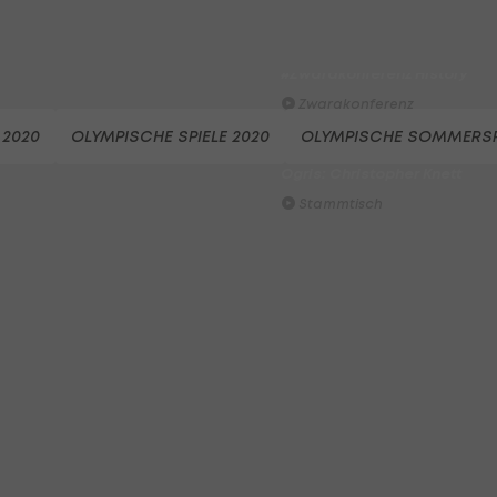
Der legendäre Durchmarsch
des FC Wacker Tirol I
#Zwarakonferenz History
Zwarakonferenz
 2020
OLYMPISCHE SPIELE 2020
OLYMPISCHE SOMMERSP
Am Stammtisch bei Andy
Ogris: Christopher Knett
Stammtisch