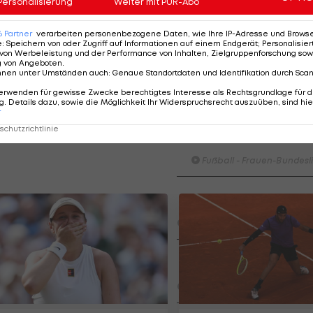
 (+1,95 Sekunden) wird Zweite, Waka Kobori (+3,86) aus
Personalisierung
Weiter mit PUR-Abo
m Gesamt-Klassement Platz 22.
6
Partner
verarbeiten personenbezogene Daten, wie Ihre IP-Adresse und Browser-
e
:
Speichern von oder Zugriff auf Informationen auf einem Endgerät; Personalisi
etterling das Halbfinale. Mit einer Zeit von 52,52
von Werbeleistung und der Performance von Inhalten, Zielgruppenforschung sow
g von Angeboten
.
hs in seinem Vorlauf.
nnen unter Umständen auch
:
Genaue Standortdaten und Identifikation durch Sca
erwenden für gewisse Zwecke berechtigtes Interesse als Rechtsgrundlage für d
. Details dazu, sowie die Möglichkeit Ihr Widerspruchsrecht auszuüben, sind hie
r
HIGHLIGHTS: LASK - SK St
chutzrichtlinie
Graz
Fußball - Frauen-Bundesl
FC Blau-Weiß Linz - FC Wack
Innsbruck
Fußball - ADMIRAL 2. Liga
Highlights: Blau-Weiß schen
Wacker drei Tore ein
Fußball - ADMIRAL 2. Liga