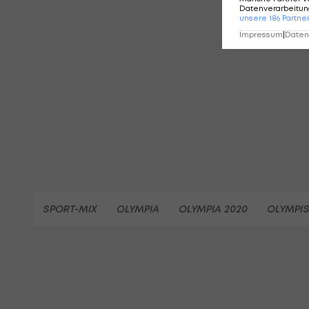
Datenverarbeitung
KO
unsere
186
Partne
Impressum
|
Datens
SPORT-MIX
OLYMPIA
OLYMPIA 2020
OLYMPIS