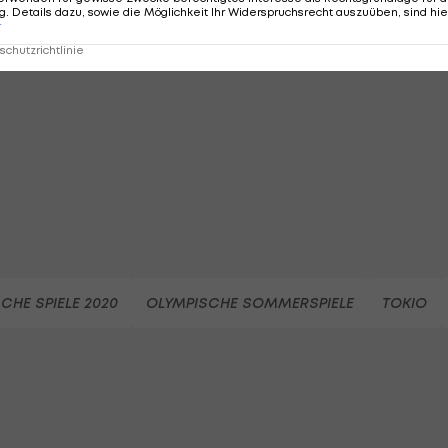
. Details dazu, sowie die Möglichkeit Ihr Widerspruchsrecht auszuüben, sind hie
MMENTARE
r
chutzrichtlinie
CHE SPIELE 2020
OLYMPISCHE SOMMERSPIELE
TOKIO