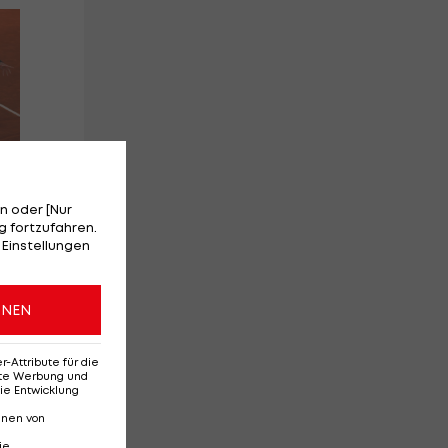
Wimbledon-
Zv
Halbfinale LIVE: Taylor
"a
Fritz - Carlos Alcaraz
Gr
Tur
f
n oder [Nur
 fortzufahren.
 Einstellungen
Tennis
Te
ONEN
Attribute für die
erte Werbung und
ie Entwicklung
nnen von
ie