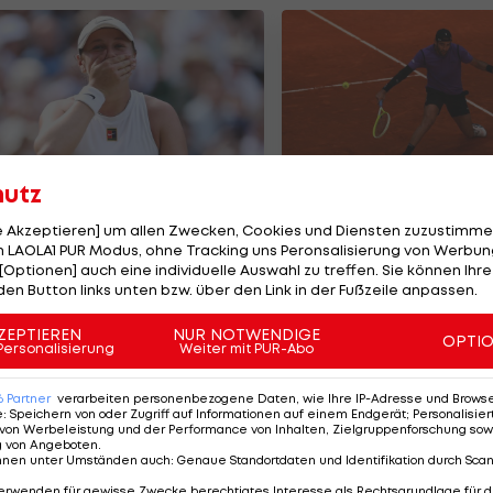
hutz
imbledon:
Berrettini muss au
le Akzeptieren] um allen Zwecken, Cookies und Diensten zuzustimme
berraschungs-
Kitzbühel-
 LAOLA1 PUR Modus, ohne Tracking uns Peronsalisierung von Werbung
nale bringt
Titelverteidigung
[Optionen] auch eine individuelle Auswahl zu treffen. Sie können Ihre
den Button links unten bzw. über den Link in der Fußzeile anpassen.
emieren-Siegerin
verzichten
ennis
Tennis
ZEPTIEREN
NUR NOTWENDIGE
OPTI
Personalisierung
Weiter mit PUR-Abo
6
Partner
verarbeiten personenbezogene Daten, wie Ihre IP-Adresse und Browser-
e
:
Speichern von oder Zugriff auf Informationen auf einem Endgerät; Personalisi
von Werbeleistung und der Performance von Inhalten, Zielgruppenforschung sow
g von Angeboten
.
nnen unter Umständen auch
:
Genaue Standortdaten und Identifikation durch Sca
erwenden für gewisse Zwecke berechtigtes Interesse als Rechtsgrundlage für d