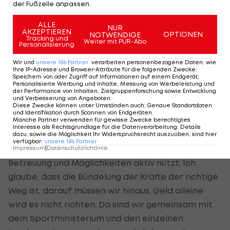
der Fußzeile anpassen.
Frage:
Nach zuletzt keiner Medaille in London und
ALLE
NUR
einer in Rio sprachen Sie nun davon, dass drei
AKZEPTIEREN
OPTIONEN
NOTWENDIGE
Tracking und
Weiter mit PUR-Abo
Medaillen ein Erfolg wären. Hat unter anderem die
Personalisierung
Zentralisierung der Bundessportförderung dazu
Wir und
unsere
186
Partner
verarbeiten personenbezogene Daten, wie
Ihre IP-Adresse und Browser-Attribute für die folgenden Zwecke
:
beigetragen, dass man doch in einigen
Speichern von oder Zugriff auf Informationen auf einem Endgerät;
Personalisierte Werbung und Inhalte, Messung von Werbeleistung und
Sportarten Medaillenchancen hat?
der Performance von Inhalten, Zielgruppenforschung sowie Entwicklung
und Verbesserung von Angeboten
.
Diese Zwecke können unter Umständen auch
:
Genaue Standortdaten
Stoss:
"Wir glauben das schon. Auch aufgrund des
und Identifikation durch Scannen von Endgeräten
.
Manche Partner verwenden für gewisse Zwecke berechtigtes
Feedbacks der Athleten, weil der Großteil auch
Interesse als Rechtsgrundlage für die Datenverarbeitung. Details
immer wieder in den Olympiazentren trainiert
dazu, sowie die Möglichkeit Ihr Widerspruchsrecht auszuüben, sind hier
verfügbar
:
unsere
186
Partner
und diese Möglichkeiten der umfassenden
Impressum
|
Datenschutzrichtlinie
Betreuung und Möglichkeiten aktiv nützt. Ich
glaube, dass die Bündelung der Kräfte der richtige
Weg ist, darauf müssen wir hinaus. Geld alleine
wird es nicht richten. Da sind wir gemeinsam mit
dem Sportministerium und den einzelnen