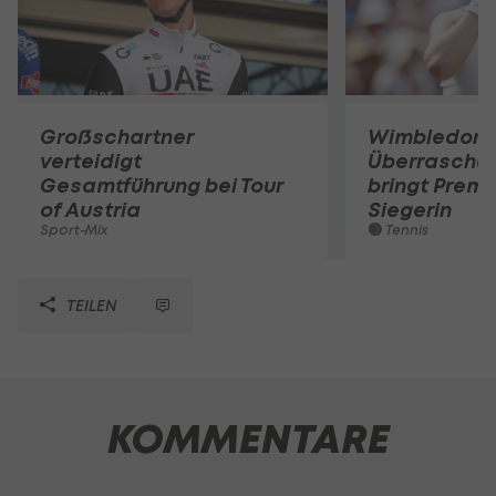
Großschartner
Wimbledon:
verteidigt
Überraschun
Gesamtführung bei Tour
bringt Premi
of Austria
Siegerin
Sport-Mix
Tennis
TEILEN
KOMMENTARE