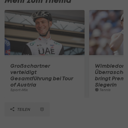
Mehr zum Thema
Großschartner
Wimbledon:
verteidigt
Überraschun
Gesamtführung bei Tour
bringt Premi
of Austria
Siegerin
Sport-Mix
Tennis
TEILEN