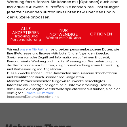
Werbung fortzufahren. Sie können mit [Optionen] auch eine
ihrer Wirkung anabolen und androgenen
individuelle Auswahl zu treffen. Sie können Ihre Einstellungen
jederzeit über den Button links unten bzw. über den Link in
Steroiden ähneln, getestet worden.
der Fußzeile anpassen.
Bestätigt die B-Probe den Befund, wird nicht nur
ALLE
NUR
AKZEPTIEREN
OPTIONEN
Ujah die Medaille aberkannt, sondern auch seinen
NOTWENDIGE
Tracking und
Weiter mit PUR-Abo
Personalisierung
Staffelkollegen Nethaneel Mitchell-Blake, Richard
Kilty und Zharnel Hughes. Bei einer nachträglichen
Wir und
unsere
186
Partner
verarbeiten personenbezogene Daten, wie
Ihre IP-Adresse und Browser-Attribute für die folgenden Zwecke
:
Disqualifikation würde Kanada auf den Silberrang
Speichern von oder Zugriff auf Informationen auf einem Endgerät;
Personalisierte Werbung und Inhalte, Messung von Werbeleistung und
rücken und China Bronze bekommen.
der Performance von Inhalten, Zielgruppenforschung sowie Entwicklung
und Verbesserung von Angeboten
.
Diese Zwecke können unter Umständen auch
:
Genaue Standortdaten
und Identifikation durch Scannen von Endgeräten
.
Manche Partner verwenden für gewisse Zwecke berechtigtes
HIGHLIGHTS: LASK - SK Sturm Graz
FC Blau-Weiß Linz 
Interesse als Rechtsgrundlage für die Datenverarbeitung. Details
dazu, sowie die Möglichkeit Ihr Widerspruchsrecht auszuüben, sind hier
Fußball - Frauen-Bundesliga
Fußball - ADMIRAL 
verfügbar
:
unsere
186
Partner
Impressum
|
Datenschutzrichtlinie