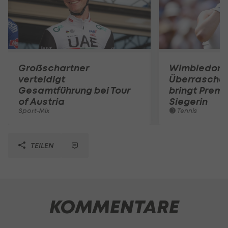
Großschartner
Wimbledon:
verteidigt
Überraschun
Gesamtführung bei Tour
bringt Premi
of Austria
Siegerin
Sport-Mix
Tennis
TEILEN
KOMMENTARE