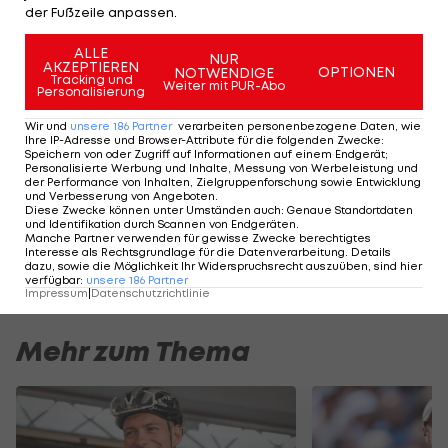
der Fußzeile anpassen.
Zudem stehen der Mittelstreckenläufer Sadik
Mikhou aus Marokko, der georgische Kugelstoßer
ALLE
NUR
AKZEPTIEREN
OPTIONEN
NOTWENDIGE
Benik Abrahamyan und der kenianische Sprinter
Tracking und
Weiter mit PUR-Abo
Personalisierung
Mark Otieno Odhiambo unter Dopingverdacht
Wir und
unsere
186
Partner
verarbeiten personenbezogene Daten, wie
und werden gesperrt.
Ihre IP-Adresse und Browser-Attribute für die folgenden Zwecke
:
Speichern von oder Zugriff auf Informationen auf einem Endgerät;
Personalisierte Werbung und Inhalte, Messung von Werbeleistung und
der Performance von Inhalten, Zielgruppenforschung sowie Entwicklung
Der legendäre Durchmarsch des FC
Am Stammtisch bei
und Verbesserung von Angeboten
.
Wacker Tirol I #Zwarakonferenz History
Christopher Knett
Diese Zwecke können unter Umständen auch
:
Genaue Standortdaten
und Identifikation durch Scannen von Endgeräten
.
Zwarakonferenz
Stammtisch
Manche Partner verwenden für gewisse Zwecke berechtigtes
Interesse als Rechtsgrundlage für die Datenverarbeitung. Details
dazu, sowie die Möglichkeit Ihr Widerspruchsrecht auszuüben, sind hier
verfügbar
:
unsere
186
Partner
Impressum
|
Datenschutzrichtlinie
Mehr zum Thema