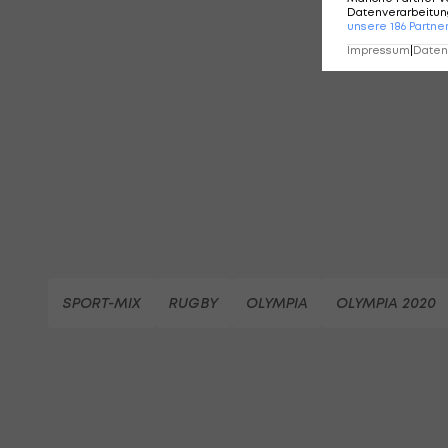
Datenverarbeitung
KO
unsere
186
Partne
Impressum
|
Datens
SPORT-MIX
RUGBY
OLYMPIA
OLYMPIA 2020