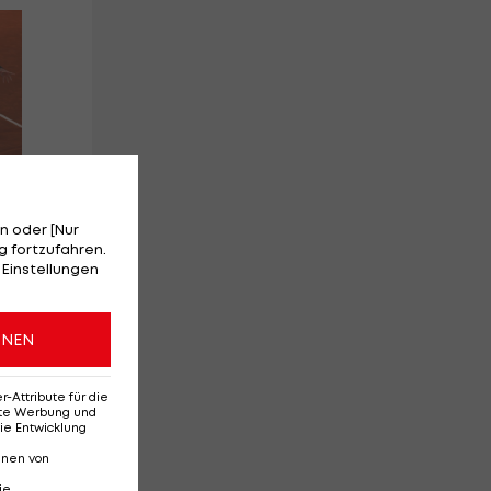
Wimbledon-
Zv
Halbfinale LIVE: Taylor
"a
Fritz - Carlos Alcaraz
Gr
Tur
f
n oder [Nur
 fortzufahren.
 Einstellungen
Tennis
Te
ONEN
Attribute für die
erte Werbung und
ie Entwicklung
nnen von
ie