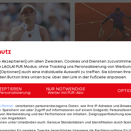
hutz
imbledon:
Berrettini muss au
le Akzeptieren] um allen Zwecken, Cookies und Diensten zuzustimme
berraschungs-
Kitzbühel-
 LAOLA1 PUR Modus, ohne Tracking uns Peronsalisierung von Werbung
nale bringt
Titelverteidigung
[Optionen] auch eine individuelle Auswahl zu treffen. Sie können Ihre
den Button links unten bzw. über den Link in der Fußzeile anpassen.
emieren-Siegerin
verzichten
ennis
Tennis
ZEPTIEREN
NUR NOTWENDIGE
OPTI
Personalisierung
Weiter mit PUR-Abo
6
Partner
verarbeiten personenbezogene Daten, wie Ihre IP-Adresse und Browser-
e
:
Speichern von oder Zugriff auf Informationen auf einem Endgerät; Personalisi
von Werbeleistung und der Performance von Inhalten, Zielgruppenforschung sow
g von Angeboten
.
nnen unter Umständen auch
:
Genaue Standortdaten und Identifikation durch Sca
erwenden für gewisse Zwecke berechtigtes Interesse als Rechtsgrundlage für d